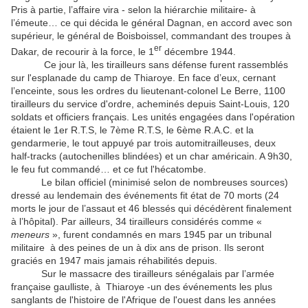
Pris à partie, l’affaire vira - selon la hiérarchie militaire- à
l’émeute… ce qui décida le général Dagnan, en accord avec son
supérieur, le général de Boisboissel, commandant des troupes à
er
Dakar, de recourir à la force, le 1
décembre 1944.
Ce jour là, les tirailleurs sans défense furent rassemblés
sur l'esplanade du camp de Thiaroye. En face d’eux, cernant
l’enceinte, sous les ordres du lieutenant-colonel Le Berre, 1100
tirailleurs du service d'ordre, acheminés depuis Saint-Louis, 120
soldats et officiers français. Les unités engagées dans l'opération
étaient le 1er R.T.S, le 7ème R.T.S, le 6ème R.A.C. et la
gendarmerie, le tout appuyé par trois automitrailleuses, deux
half-tracks (autochenilles blindées) et un char américain. A 9h30,
le feu fut commandé… et ce fut l'hécatombe.
Le bilan officiel (minimisé selon de nombreuses sources)
dressé au lendemain des événements fit état de 70 morts (24
morts le jour de l’assaut et 46 blessés qui décédèrent finalement
à l’hôpital). Par ailleurs, 34 tirailleurs considérés comme «
meneurs
», furent condamnés en mars 1945 par un tribunal
militaire à des peines de un à dix ans de prison. Ils seront
graciés en 1947 mais jamais réhabilités depuis.
Sur le massacre des tirailleurs sénégalais par l’armée
française gaulliste, à Thiaroye -un des événements les plus
sanglants de l'histoire de l'Afrique de l'ouest dans les années