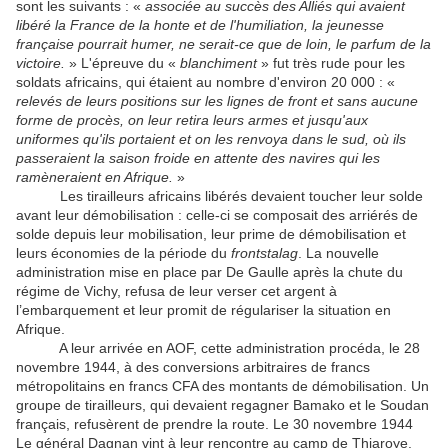
sont les suivants : «
associée au succès des Alliés qui avaient
libéré la France de la honte et de l'humiliation, la jeunesse
française pourrait humer, ne serait-ce que de loin, le parfum de la
victoire.
» L'épreuve du «
blanchiment
» fut très rude pour les
soldats africains, qui étaient au nombre d'environ 20 000 : «
relevés de leurs positions sur les lignes de front et sans aucune
forme de procès, on leur retira leurs armes et jusqu'aux
uniformes qu'ils portaient et on les renvoya dans le sud, où ils
passeraient la saison froide en attente des navires qui les
ramèneraient en Afrique.
»
Les tirailleurs africains libérés devaient toucher leur solde
avant leur démobilisation : celle-ci se composait des arriérés de
solde depuis leur mobilisation, leur prime de démobilisation et
leurs économies de la période du
frontstalag
. La nouvelle
administration mise en place par De Gaulle après la chute du
régime de Vichy, refusa de leur verser cet argent à
l’embarquement et leur promit de régulariser la situation en
Afrique.
A leur arrivée en AOF, cette administration procéda, le 28
novembre 1944, à des conversions arbitraires de francs
métropolitains en francs CFA des montants de démobilisation. Un
groupe de tirailleurs, qui devaient regagner Bamako et le Soudan
français, refusèrent de prendre la route. Le 30 novembre 1944
Le général Dagnan vint à leur rencontre au camp de Thiaroye.