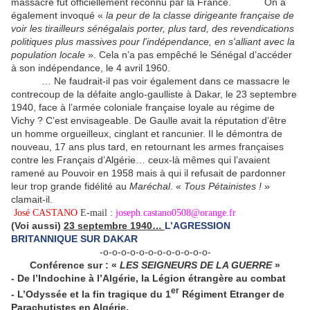
massacre fut officiellement reconnu par la France. On a
également invoqué «
la peur de la classe dirigeante française de
voir les tirailleurs sénégalais porter, plus tard, des revendications
politiques plus massives pour l'indépendance, en s'alliant avec la
population locale
». Cela n’a pas empêché le Sénégal d’accéder
à son indépendance, le 4 avril 1960.
… Ne faudrait-il pas voir également dans ce massacre le
contrecoup de la défaite anglo-gaulliste à Dakar, le 23 septembre
1940, face à l’armée coloniale française loyale au régime de
Vichy ? C’est envisageable. De Gaulle avait la réputation d’être
un homme orgueilleux, cinglant et rancunier. Il le démontra de
nouveau, 17 ans plus tard, en retournant les armes françaises
contre les Français d’Algérie… ceux-là mêmes qui l’avaient
ramené au Pouvoir en 1958 mais à qui il refusait de pardonner
leur trop grande fidélité au
Maréchal
. «
Tous
Pétainistes !
»
clamait-il.
José CASTANO
E-mail :
joseph.castano0508@orange.fr
(Voi aussi)
23 septembre 1940…
L’AGRESSION
BRITANNIQUE SUR DAKAR
-o-o-o-o-o-o-o-o-o-o-o-o-
Conférence sur : «
LES SEIGNEURS DE LA GUERRE
»
- De l’Indochine à l’Algérie, la
Légion étrangère
au combat
er
- L’Odyssée et la fin tragique du 1
Régiment Etranger de
Parachutistes en Algérie.