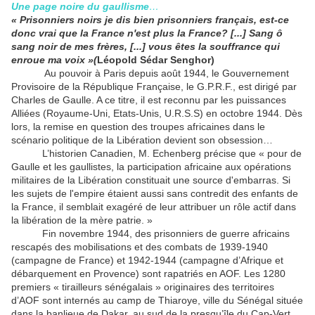
Une page noire du gaullisme
…
« Prisonniers noirs je dis bien prisonniers français, est-ce
donc vrai que la France n'est plus la France? [...] Sang ô
sang noir de mes frères, [...] vous êtes la souffrance qui
enroue ma voix »
(
Léopold Sédar Senghor)
Au pouvoir à Paris depuis août 1944, le Gouvernement
Provisoire de la République Française, le G.P.R.F., est dirigé par
Charles de Gaulle. A ce titre, il est reconnu par les puissances
Alliées (Royaume-Uni, Etats-Unis, U.R.S.S) en octobre 1944. Dès
lors, la remise en question des troupes africaines dans le
scénario politique de la Libération devient son obsession…
L’historien Canadien, M. Echenberg précise que « pour de
Gaulle et les gaullistes, la participation africaine aux opérations
militaires de la Libération constituait une source d'embarras. Si
les sujets de l'empire étaient aussi sans contredit des enfants de
la France, il semblait exagéré de leur attribuer un rôle actif dans
la libération de la mère patrie. »
Fin novembre 1944, des prisonniers de guerre africains
rescapés des mobilisations et des combats de 1939-1940
(campagne de France) et 1942-1944 (campagne d’Afrique et
débarquement en Provence) sont rapatriés en AOF. Les 1280
premiers « tirailleurs sénégalais » originaires des territoires
d’AOF sont internés au camp de Thiaroye, ville du Sénégal située
dans la banlieue de Dakar, au sud de la presqu’île du Cap-Vert,