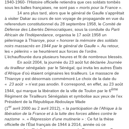
1940-1960- l’Histoire officielle retiendra que ces soldats tombés
sous les balles françaises, ne sont pas «
morts pour la France
».
14 ans plus tard, alors que le général de Gaulle s’apprêtait
à visiter Dakar au cours de son voyage de propagande en vue du
referendum constitutionnel du 28 septembre 1958, le
Comité de
Défense des Libertés Démocratiques
, sous la conduite du
Parti
Africain de l’Indépendance
, organisa le 17 août 1958 un
pèlerinage à Thiaroye, pour «
honorer la mémoire des soldats
noirs massacrés en 1944 par le général de Gaulle
». Au retour,
les «
pèlerins
» se heurtèrent aux forces de l’ordre.
L’échauffourée dura plusieurs heures et fit de nombreux blessés.
En août 2004, la journée du 23 août fut déclarée
Journée
du tirailleur sénégalais
par le Sénégal, qui invita les autres États
d’Afrique d’où étaient originaires les tirailleurs. Le massacre de
Thiaroye y est désormais commémoré.Le choix de la date du
«
23 août
» n’est pas anodin. Il correspond, en effet, au 23 août
ème
1944, qui marque la libération de la ville de Toulon par le 6
Régiment de Tirailleurs Sénégalais et symbolise aux yeux de l’ex
Président de la République Abdoulaye Wade
er
(1
avril 2000 au 2 avril 2012), «
la
participation de l’Afrique à la
libération de la France et à la lutte des forces alliées contre le
nazisme
». «
Répression d'une mutinerie
» : Ce fut la thèse
officielle de l’État français de 1944 à 2014, année où ce