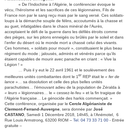
« De l’Indochine à l’Algérie, le conférencier évoque le
vécu, l’héroïsme et les sacrifices de ces légionnaires, Fils de
France non par le sang reçu mais par le sang versé. Ces soldats-
loups à la démarche souple de félins, accoutumés à la chasse et
au guet, infatigables dans le chaos minéral de l’Aurès,
acceptaient le défi de la guerre dans les défilés étroits comme
des pièges, sur les pitons enneigés ou brûlés par le soleil et dans
l’enfer du désert où le monde mort a chassé celui des vivants.
Ces hommes, « soldats pour mourir », constituaient le plus beau
régiment du mode ; jalousés, admirés et vénérés parce qu’ils
étaient capables de mourir avec panache en criant : « Vive la
Légion ! »
… Puis il y eut le 22 avril 1961 et le soulèvement des
er
meilleures unités combattantes dont le 1
REP était le
« fer de
lance
»… sa dissolution et celle des plus belles unités
parachutistes… l’émouvant adieu de la population de Zéralda à
« leurs
»
légionnaires… le « cessez-le-feu » et la fin tragique de
l’Algérie française… Le génocide des harkis commençait. »
Cette conférence, organisée par le
Cercle Algérianiste de
Clermont-Ferrand-Auvergne
, sera donnée par
José
CASTANO
, Samedi 1 Décembre 2018, 14h45, à l’Anémotel, 6
Rue Louis Armstrong, 63200 RIOM –
Tel.
04 73 33 71 00
- Entrée
gratuite –