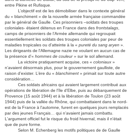
entre Pikine et Rufisque.
L’objectif est de les démobiliser dans le contexte général
du « blanchiment » de la nouvelle armée française commandée
par le général de Gaulle. Ces prisonniers –soldats des troupes
coloniales- étaient détenus en France dans des
frontstalags
,
camps de prisonniers de l’Armée allemande qui regroupait
essentiellement les soldats des troupes coloniales par peur de
maladies tropicales ou d'atteinte à la «
pureté du sang aryen
».
Les dirigeants de l'Allemagne nazie ne voulant en aucun cas de
la présence d'«
hommes de couleur
» sur le sol allemand.
La victoire pratiquement acquise, ces «
coloniaux
»
n’avaient désormais plus, pour le gouvernement gaulliste, de
raison d’exister. L’ère du «
blanchiment
» primait sur toute autre
considération…
Ces soldats africains qui avaient largement contribué aux
opérations de libération de l'île d'Elbe, puis au débarquement de
Provence (15 août 1944) et à la libération de Toulon (23 août
1944) puis de la vallée du Rhône, qui combattaient dans le nord-
est de la France à l'automne, furent en quelques jours remplacés
par des jeunes Français… qui n’avaient jamais combattu.
L'argument officiel fut le risque du froid hivernal, mais il n'était
que de pure forme.
Selon M. Echenberg les motifs politiques de de Gaulle