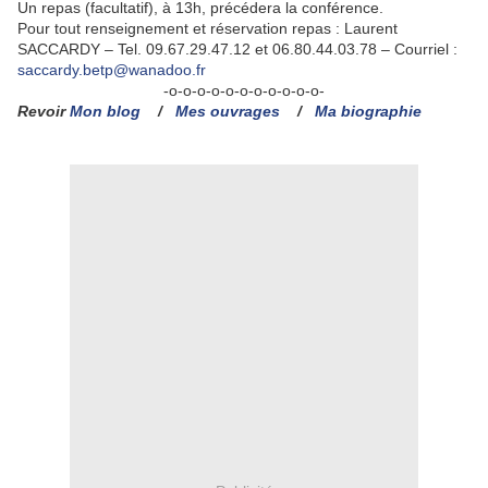
Un repas (facultatif), à 13h, précédera la conférence.
Pour tout renseignement et réservation repas : Laurent
SACCARDY – Tel. 09.67.29.47.12 et 06.80.44.03.78 – Courriel :
saccardy.betp@wanadoo.fr
-o-o-o-o-o-o-o-o-o-o-o-
Revoir
Mon blog
/
Mes ouvrages
/
Ma biographie