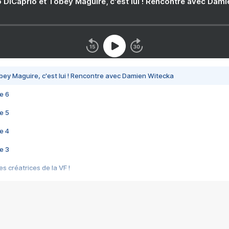
 DiCaprio et Tobey Maguire, c'est lui ! Rencontre avec Dam
bey Maguire, c'est lui ! Rencontre avec Damien Witecka
e 6
e 5
e 4
e 3
s créatrices de la VF !
e 2
e 1
e Mektoub My Love arrive enfin ! Rencontre avec Shaïn Boumedine et Sal