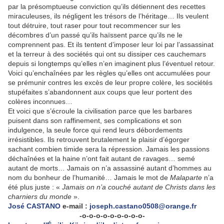
par la présomptueuse conviction qu’ils détiennent des recettes
miraculeuses, ils négligent les trésors de l’héritage… Ils veulent
tout détruire, tout raser pour tout recommencer sur les
décombres d’un passé qu’ils haïssent parce qu’ils ne le
comprennent pas. Et ils tentent d’imposer leur loi par l’assassinat
et la terreur à des sociétés qui ont su dissiper ces cauchemars
depuis si longtemps qu’elles n’en imaginent plus l’éventuel retour.
Voici qu’enchaînées par les règles qu’elles ont accumulées pour
se prémunir contres les excès de leur propre colère, les sociétés
stupéfaites s’abandonnent aux coups que leur portent des
colères inconnues…
Et voici que s’écroule la civilisation parce que les barbares
puisent dans son raffinement, ses complications et son
indulgence, la seule force qui rend leurs débordements
irrésistibles. Ils retrouvent brutalement le plaisir d’égorger
sachant combien timide sera la répression. Jamais les passions
déchaînées et la haine n’ont fait autant de ravages… semé
autant de morts… Jamais on n’a assassiné autant d’hommes au
nom du bonheur de l’humanité… Jamais le mot de
Malaparte
n’a
été plus juste : «
Jamais on n’a couché autant de Christs dans les
charniers du monde
».
José CASTANO
e-mail :
joseph.castano0508@orange.fr
-o-o-o-o-o-o-o-o-o-