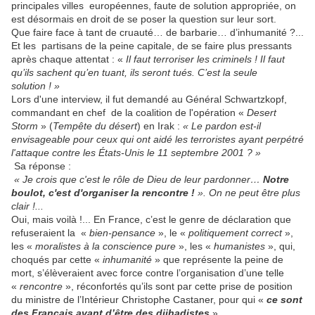
principales villes européennes, faute de solution appropriée, on
est désormais en droit de se poser la question sur leur sort.
Que faire face à tant de cruauté… de barbarie… d’inhumanité ?...
Et les partisans de la peine capitale, de se faire plus pressants
après chaque attentat : «
Il faut terroriser les criminels ! Il faut
qu’ils sachent qu’en tuant, ils seront tués. C’est la seule
solution ! »
Lors d'une interview, il fut demandé au Général Schwartzkopf,
commandant en chef de la coalition de l'opération «
Desert
Storm
» (
Tempête du désert
) en Irak :
« Le pardon est-il
envisageable pour ceux qui ont aidé les terroristes ayant perpétré
l'attaque contre les États-Unis le 11 septembre 2001 ? »
Sa réponse :
« Je crois que c'est le rôle de Dieu de leur pardonner…
Notre
boulot, c'est d'organiser la rencontre !
». On ne peut être plus
clair !...
Oui, mais voilà !... En France, c’est le genre de déclaration que
refuseraient la «
bien-pensance
», le «
politiquement correct
»,
les «
moralistes à la conscience pure
», les «
humanistes
», qui,
choqués par cette «
inhumanité
» que représente la peine de
mort, s’élèveraient avec force contre l’organisation d’une telle
«
rencontre
», réconfortés qu’ils sont par cette prise de position
du ministre de l’Intérieur Christophe Castaner, pour qui «
ce sont
des Français avant d’être des djihadistes
».