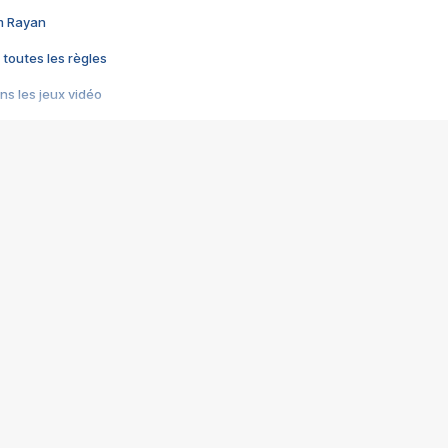
im Rayan
 toutes les règles
s les jeux vidéo
us choquant de Rockstar ? - Le scandale BULLY
e plus moche de Steam
du RÊVE tourne au CAUCHEMAR
pendant 8 heures
it… à tort
umiliés par un jeu vidéo
ire - Final Fantasy 8
ti un empire - Age of Empires
story DOFUS