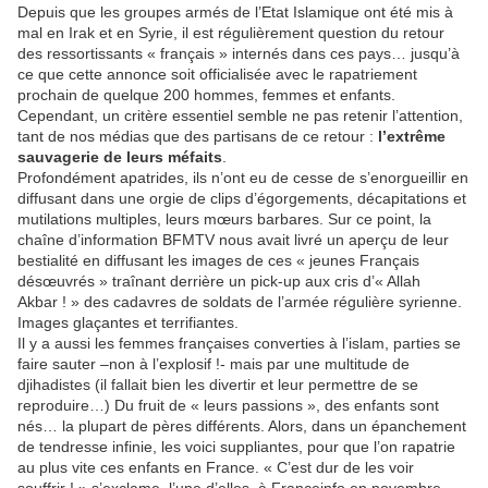
Depuis que les groupes armés de l’Etat Islamique ont été mis à
mal en Irak et en Syrie, il est régulièrement question du retour
des ressortissants « français » internés dans ces pays… jusqu’à
ce que cette annonce soit officialisée avec le rapatriement
prochain de quelque 200 hommes, femmes et enfants.
Cependant, un critère essentiel semble ne pas retenir l’attention,
tant de nos médias que des partisans de ce retour :
l’extrême
sauvagerie de leurs méfaits
.
Profondément apatrides, ils n’ont eu de cesse de s’enorgueillir en
diffusant dans une orgie de clips d’égorgements, décapitations et
mutilations multiples, leurs mœurs barbares. Sur ce point, la
chaîne d’information BFMTV nous avait livré un aperçu de leur
bestialité en diffusant les images de ces « jeunes Français
désœuvrés » traînant derrière un pick-up aux cris d’« Allah
Akbar ! » des cadavres de soldats de l’armée régulière syrienne.
Images glaçantes et terrifiantes.
Il y a aussi les femmes françaises converties à l’islam, parties se
faire sauter –non à l’explosif !- mais par une multitude de
djihadistes (il fallait bien les divertir et leur permettre de se
reproduire…) Du fruit de « leurs passions », des enfants sont
nés… la plupart de pères différents. Alors, dans un épanchement
de tendresse infinie, les voici suppliantes, pour que l’on rapatrie
au plus vite ces enfants en France. « C’est dur de les voir