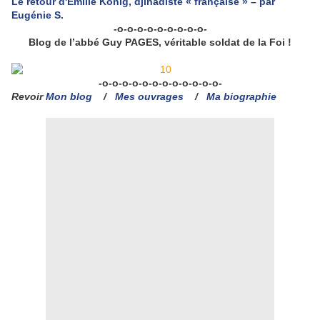
Le retour d'Émilie König, djihadiste « française » – par
Eugénie S.
-o-o-o-o-o-o-o-o-o-
Blog de l’abbé Guy PAGES, véritable soldat de la Foi !
-o-o-o-o-o-o-o-o-o-o-o-o-
Revoir
Mon blog
/
Mes ouvrages
/
Ma biographie