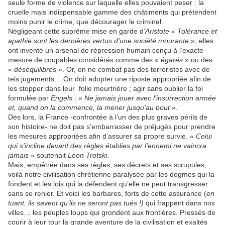
seule forme de violence sur laquelle elles pouvaient peser : la
cruelle mais indispensable gamme des châtiments qui prétendent
moins punir le crime, que décourager le criminel.
Négligeant cette suprême mise en garde d’
Aristote
«
Tolérance et
apathie sont les dernières vertus d'une société mourante
», elles
ont inventé un arsenal de répression humain conçu à l’exacte
mesure de coupables considérés comme des «
égarés »
ou des
«
déséquilibrés »
. Or, on ne combat pas des terroristes avec de
tels jugements… On doit adopter une riposte appropriée afin de
les stopper dans leur folie meurtrière ; agir sans oublier la foi
formulée par
Engels
: «
Ne jamais jouer avec l’insurrection armée
et, quand on la commence, la mener jusqu’au bout
».
Dès lors, la France -confrontée à l’un des plus graves périls de
son histoire- ne doit pas s’embarrasser de préjugés pour prendre
les mesures appropriées afin d’assurer sa propre survie. «
Celui
qui s’incline devant des règles établies par l’ennemi ne vaincra
jamais
» soutenait
Léon Trotski
.
Mais, empêtrée dans ses règles, ses décrets et ses scrupules,
voilà notre civilisation chrétienne paralysée par les dogmes qui la
fondent et les lois qui la défendent qu’elle ne peut transgresser
sans se renier. Et voici les barbares, forts de cette assurance (
en
tuant, ils savent qu’ils ne seront pas tués !)
qui frappent dans nos
villes… les peuples loups qui grondent aux frontières. Pressés de
courir à leur tour la grande aventure de la civilisation et exaltés