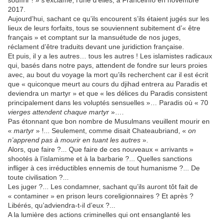
souffrir ! » s’exclame, l’une d’elles, à Franceinfo en novembre
2017.
Aujourd’hui, sachant ce qu’ils encourent s’ils étaient jugés sur les
lieux de leurs forfaits, tous se souviennent subitement d’« être
français » et comptant sur la mansuétude de nos juges,
réclament d’être traduits devant une juridiction française.
Et puis, il y a les autres… tous les autres ! Les islamistes radicaux
qui, basés dans notre pays, attendent de fondre sur leurs proies
avec, au bout du voyage la mort qu’ils recherchent car il est écrit
que « quiconque meurt au cours du djihad entrera au Paradis et
deviendra un martyr » et que « les délices du Paradis consistent
principalement dans les voluptés sensuelles »… Paradis où « 70
vierges attendent chaque martyr
»….
Pas étonnant que bon nombre de Musulmans veuillent mourir en
«
martyr
» !... Seulement, comme disait Chateaubriand, «
on
n’apprend pas à mourir en tuant les autres
».
Alors, que faire ?... Que faire de ces nouveaux « arrivants »
shootés à l’islamisme et à la barbarie ?... Quelles sanctions
infliger à ces irréductibles ennemis de tout humanisme ?... De
toute civilisation ?...
Les juger ?... Les condamner, sachant qu’ils auront tôt fait de
« contaminer » en prison leurs coreligionnaires ? Et après ?
Libérés, qu’adviendra-t-il d’eux ?...
A la lumière des actions criminelles qui ont ensanglanté les