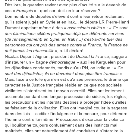
Dès lors, la question revient avec plus d’acuité sur le devenir de
ces «
Français
» : quel sort doit-on leur réserver ?…
Bon nombre de députés s’élèvent contre leur retour réclamant
qu’ils soient jugés en Syrie et en Irak… le député LR Pierre-Henri
Dumont appelant même à des «
assassinats ciblés
» : «
Ce sont
des éliminations ciblées pratiquées déjà par différents services
(de renseignement) en Syrie, en Irak (...) c'est-à-dire tuer des
personnes qui ont pris des armes contre la France, la France ne
doit jamais les réaccueillir
», a-t-il déclaré.
Nicolas Dupont-Aignan, président de
Debout la France
, suggère
d’instaurer un «
bagne démocratique
» aux îles Kerguelen pour
les djihadistes condamnés, tandis qu’au RN, on indique : «
Ce
sont des djihadistes, ils ne devraient donc plus être français
»…
Mais, face à ce tollé qui n’en est qu’à ses prémices, le drame qui
caractérise la Justice française réside en ce que nos sociétés
vieillottes s’interdisent tout moyen coercitif. Elles ont lentement
accumulé pendant une longue procession de siècles, les règles,
les précautions et les interdits destinés à protéger l’idée qu’elles
se faisaient de la civilisation. Elles ont imaginé couler la sagesse
dans des lois… codifier l’indulgence et la mesure, pour défendre
l’homme contre lui-même. Préoccupées d’exorciser la violence
qui bouillonne toujours confusément dans des instincts mal
maîtrisés, elles ont naturellement été conduites à s’interdire la