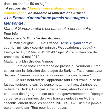
dans les années 50 en Algérie.
A propos du "
Jamais nous n'abandonnons nos
concitoyens
". de Madame la Ministre des Armées
« La France n’abandonne jamais ses otages » :
Mensonge !
Manuel Gomez-brufal n'est pas seul à penser cela:
Pour info
Message à la Ministre des Armées.
-----E-mail d'origine----- De: Lvtlse31
lvtlse31@aol.com
A:
courrier-ministre <courrier-ministre@sdbc.defense.gouv.fr>
Envoyé le: Di, 12 Mai 2019 13:43 Sujet: Votre conférence de
presse du 10 mai 2019
Madame la Ministre des Armées,
Lors de votre conférence de presse du vendredi 10 mai
concernant la libération des otages du Burkina-Faso, vous avez
déclaré : "Jamais nous n'abandonnons nos concitoyens".
Je suis heureux de l'apprendre tant il est vrai que ce ne
fut pas toujours le cas. Je pense notamment aux dizaines de
milliers de Harkis, Français à part entière, abandonnés aux
couteaux des égorgeurs sur ordre du gouvernement de l'époque.
Je pense à ces milliers de civils français enlevés en Algérie,
essentiellement dans les années 1961 et 1962. Rien n'a jamais
été entrepris par l'Etat pour les retrouver.