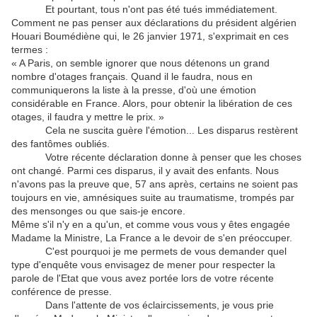
Et pourtant, tous n'ont pas été tués immédiatement.
Comment ne pas penser aux déclarations du président algérien
Houari Boumédiène qui, le 26 janvier 1971, s'exprimait en ces
termes :
« A Paris, on semble ignorer que nous détenons un grand
nombre d'otages français. Quand il le faudra, nous en
communiquerons la liste à la presse, d'où une émotion
considérable en France. Alors, pour obtenir la libération de ces
otages, il faudra y mettre le prix. »
Cela ne suscita guère l'émotion... Les disparus restèrent
des fantômes oubliés.
Votre récente déclaration donne à penser que les choses
ont changé. Parmi ces disparus, il y avait des enfants. Nous
n'avons pas la preuve que, 57 ans après, certains ne soient pas
toujours en vie, amnésiques suite au traumatisme, trompés par
des mensonges ou que sais-je encore.
Même s'il n'y en a qu'un, et comme vous vous y êtes engagée
Madame la Ministre, La France a le devoir de s'en préoccuper.
C'est pourquoi je me permets de vous demander quel
type d'enquête vous envisagez de mener pour respecter la
parole de l'Etat que vous avez portée lors de votre récente
conférence de presse.
Dans l'attente de vos éclaircissements, je vous prie