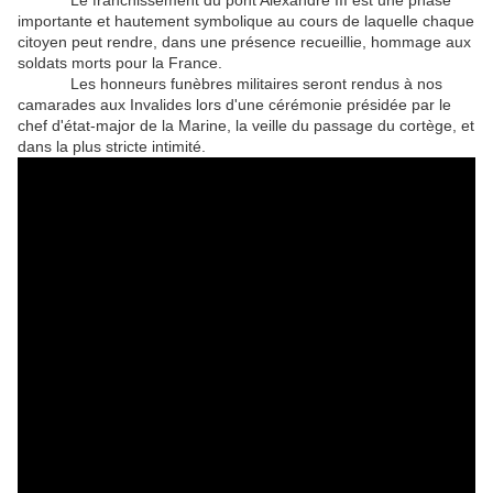
importante et hautement symbolique au cours de laquelle chaque
citoyen peut rendre, dans une présence recueillie, hommage aux
soldats morts pour la France.
Les honneurs funèbres militaires seront rendus à nos
camarades aux Invalides lors d'une cérémonie présidée par le
chef d'état-major de la Marine, la veille du passage du cortège, et
dans la plus stricte intimité.