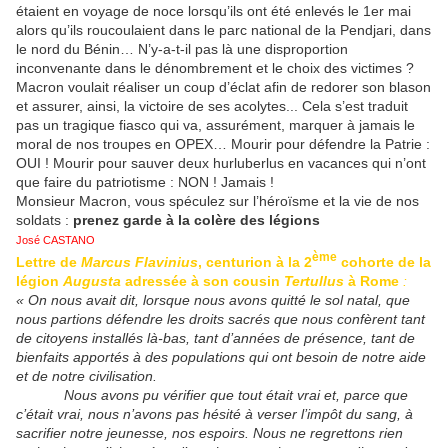
étaient en voyage de noce lorsqu’ils ont été enlevés le 1er mai
alors qu’ils roucoulaient dans le parc national de la Pendjari, dans
le nord du Bénin… N’y-a-t-il pas là une disproportion
inconvenante dans le dénombrement et le choix des victimes ?
Macron voulait réaliser un coup d’éclat afin de redorer son blason
et assurer, ainsi, la victoire de ses acolytes... Cela s’est traduit
pas un tragique fiasco qui va, assurément, marquer à jamais le
moral de nos troupes en OPEX… Mourir pour défendre la Patrie :
OUI ! Mourir pour sauver deux hurluberlus en vacances qui n’ont
que faire du patriotisme : NON ! Jamais !
Monsieur Macron, vous spéculez sur l’héroïsme et la vie de nos
soldats :
prenez garde à la colère des légions
José CASTANO
ème
Lettre de
Marcus Flavinius
, centurion à la 2
cohorte de la
légion
Augusta
adressée à son cousin
Tertullus
à Rome
:
« On nous avait dit, lorsque nous avons quitté le sol natal, que
nous partions défendre les droits sacrés que nous confèrent tant
de citoyens installés là-bas, tant d’années de présence, tant de
bienfaits apportés à des populations qui ont besoin de notre aide
et de notre civilisation.
Nous avons pu vérifier que tout était vrai et, parce que
c’était vrai, nous n’avons pas hésité à verser l’impôt du sang, à
sacrifier notre jeunesse, nos espoirs. Nous ne regrettons rien