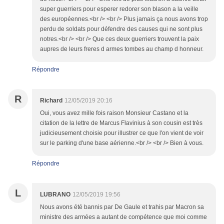
super guerriers pour esperer redorer son blason a la veille
des européennes.<br /> <br /> Plus jamais ça nous avons trop
perdu de soldats pour défendre des causes qui ne sont plus
notres.<br /> <br /> Que ces deux guerriers trouvent la paix
aupres de leurs freres d armes tombes au champ d honneur.
Répondre
R
Richard
12/05/2019 20:16
Oui, vous avez mille fois raison Monsieur Castano et la
citation de la lettre de Marcus Flavinius à son cousin est très
judicieusement choisie pour illustrer ce que l'on vient de voir
sur le parking d'une base aérienne.<br /> <br /> Bien à vous.
Répondre
L
LUBRANO
12/05/2019 19:56
Nous avons été bannis par De Gaule et trahis par Macron sa
ministre des armées a autant de compétence que moi comme