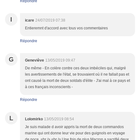
Répondre
I
icare
24/07/2019 07:38
Entieremnt d'accord avec tous vos commentaires
Répondre
G
Geneviève
13/05/2019 09:47
De même - En colère contre ces deux imbéciles qui, malgré
les avertissements de l'état, se trouvaient où il ne fallait pas et
ont causé la mort de deux soldats d'élite - J'ai mal à ce pays et
à ces français inconscients -
Répondre
L
Lolomirko
13/05/2019 08:54
Je suis malade d avoir appris la mort de deux commandos
marine qui ont donne leur vie pour des guignols en voyage
de noce..<br /> <br /> Une fois de plus Macron a sacrifié deux