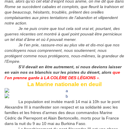
mais, alors qu’ici cet état d’esprit nous anime, on me dit que dans
Rome se succèdent cabales et complots, que fleurit la trahison et
que beaucoup, hésitants, troublés, prêtent des oreilles
complaisantes aux pires tentations de l’abandon et vilipendent
notre action.
Je ne puis croire que tout cela soit vrai et, pourtant, des
guerres récentes ont montré à quel point pouvait être pernicieux
un tel état d’âme et où il pouvait mener.
Je t’en prie, rassure-moi au plus vite et dis-moi que nos
concitoyens nous comprennent, nous soutiennent, nous
protègent comme nous protégeons, nous-mêmes, la grandeur de
l’Empire.
S’il devait en être autrement, si nous devions laisser
en vain nos os blanchis sur les pistes du désert, alors
que
l’on prenne garde à LA COLÈRE DES LÉGIONS
».
La Marine nationale en deuil
La population est invitée mardi 14 mai à 10h sur le pont
Alexandre III à manifester son respect et sa solidarité avec les
familles et les frères d'armes des deux commandos Marine
Cédric de Pierrepont et Alain Bertoncello, morts pour la France
dans la nuit du 9 au 10 mai au Burkina Faso.
Le franchissement du pont Alexandre III est une phase