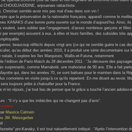
d CHOUDJAIDDINE, anjouanais rattachiste.
mi, Christian semble avoir mis pas mal d’eau dans son vin !
mpte que la préservation de la nationalité française, apparaît comme le meill
eunes KANAKS d’une bonne porte ouverte sur le monde d’aujourd’hui. Ainsi, il
s veulent, sans oublier que l’engagement, d’assez nombreux garçons et filles
r par exemple) assurent à eux, à elles et leurs familles, des subsides très a
impitoyable.
e pense, beaucoup réfléchi depuis vingt ans (ce qui ne semble guère le cas des 
iculier, qu’au début des années 2010, il a produit une série documentaire sur l
 natale, il explore les îles Marquises, Wallis-et-Futuna, notamment.
èle l’édition de Paris-Match du 28 décembre 2011 : “Je découvre des paysage
is surprenants, comme Mamabolé, une mahoraise de 90 ans. Elle a fait partie
yotte qui, dans les années 70, se sont battues pour le maintien dans la Ré
élus comoriens en visite jusqu’à ce qu’ils repartent. En me disant au revoir, M
 sera toujours prête à chatouiller pour la France.
e m’en réjouis, j’ai tout lieu de penser que la grâce a touché l’ancien adole
urs : “Il n’y a que les imbéciles qui ne changent pas d’avis”.
SSGERBER
 par
Maurice Calmein
les JM. Weissgerber
M :
ribunette” pro-Kanaky, il est tout naturellement indiqué : “Après l’intervention d