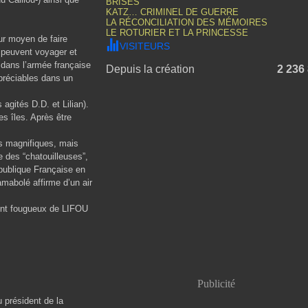
BRISÉS
KATZ… CRIMINEL DE GUERRE
LA RÉCONCILIATION DES MÉMOIRES
LE ROTURIER ET LA PRINCESSE
eur moyen de faire
VISITEURS
s peuvent voyager et
 dans l’armée française
Depuis la création
2 236
ppréciables dans un
agités D.D. et Lilian).
es îles. Après être
s magnifiques, mais
 des “chatouilleuses”,
publique Française en
amabolé affirme d’un air
scent fougueux de LIFOU
Publicité
u président de la