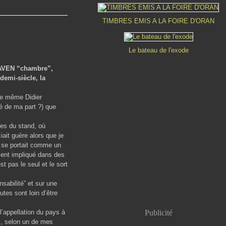
TIMBRES EMIS A LA FOIRE D'ORAN
Le bateau de l'exode
GRAVEN “chambre”,
demi-siècle, la
 le même Didier
ité de ma part ?) que
res du stand, où
ait guère alors que je
 se portait comme un
ment impliqué dans des
t pas le seul et le sort
nsabilité” et sur une
utes sont loin d’être
l’appellation du pays à
Publicité
s, selon un de mes