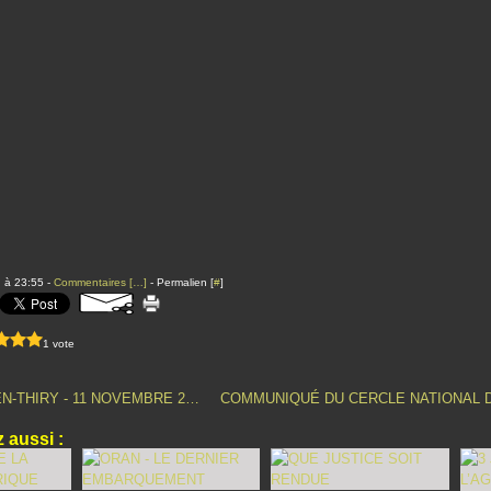
 à 23:55 -
Commentaires [
…
]
- Permalien [
#
]
1 vote
JEAN BASTIEN-THIRY - 11 NOVEMBRE 2019
 aussi :