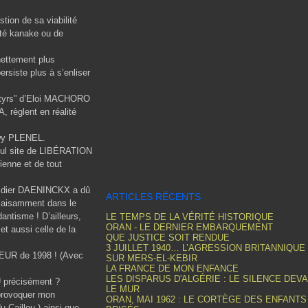
tion de sa viabilité
lité kanake ou de
nettement plus
rsiste plus à s’enliser
martyrs” d’Eloi MACHORO
 règlent en réalité
dwy PLENEL.
seul site de LIBÉRATION
ienne et de tout
! Didier DAENINCKX a dû
ARTICLES RÉCENTS
plaisamment dans le
dantisme ! D’ailleurs,
LE TEMPS DE LA VÉRITÉ HISTORIQUE
ORAN - LE DERNIER EMBARQUEMENT
t aussi celle de la
QUE JUSTICE SOIT RENDUE
3 JUILLET 1940… L’AGRESSION BRITANNIQUE
BEUR de 1998 ! (Avec
SUR MERS-EL-KEBIR
LA FRANCE DE MON ENFANCE
LES DISPARUS D'ALGÉRIE : LE SILENCE DEV
U précisément ?
LE MUR
 provoquer mon
ORAN, MAI 1962 : LE CORTÈGE DES ENFANTS
 Caillou-) ainsi que