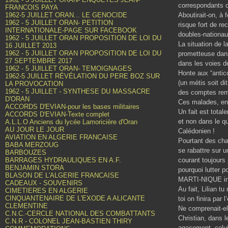
correspondants c
FRANCOIS PAYA
1962-5 JUILLET ORAN... LE GENOCIDE
Aboutirait-on, à
1962 - 5 JUILLET ORAN- PETITION
risque fort de re
INTERNATIONALE-PAGE SUR FACEBOOK
doubles-nationau
1962 - 5 JUILLET ORAN PROPOSITION DE LOI DU
La situation de 
16 JUILLET 2013
1962 - 5 JUILLET ORAN PROPOSITION DE LOI DU
prometteuse dans
27 SEPTEMBRE 2017
dans les voies d
1962 - 5 JUILLET ORAN- TEMOIGNAGES
Honte aux “antico
1962-5 JUILLET RÉVÉLATION DU PERE BOZ SUR
(un métis soit d
LA PROVOCATION
1962 - 5 JUILLET - SYNTHESE DU MASSACRE
des comptes rem
D'ORAN
Ces malades, en
ACCORDS D'EVIAN-pour les bases militaires
Un fait est tota
ACCORDS D'EVIAN-Texte complet
et non dans le qu
A.L.L.O Anciens du lycée Lamoricière d'Oran
AU JOUR LE JOUR
Calédonien !
AVIATION EN ALGERIE FRANCAISE
Pourtant des cha
BABA MERZOUG
se rabattre sur 
BARBOUZES
BARRAGES HYDRAULIQUES EN A.F.
courant toujours 
BENJAMIN STORA
pourquoi lutter 
BLASON DE L'ALGERIE FRANCAISE
MARTI-NIQUE in
CADEAUX - SOUVENIRS
Au fait, Lilian 
CIMETIERES EN ALGERIE
CINQUANTENAIRE DE L'EXODE A ALICANTE
toi on finira pa
CLEMENTINE
Ne comprenait-e
C.N.C.-CERCLE NATIONAL DES COMBATTANTS
Christian, dans 
C.N.R - COLONEL JEAN-BASTIEN THIRY
agacement, celui