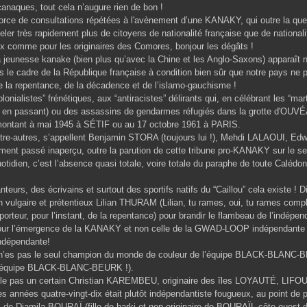
anaques, tout cela n’augure rien de bon !
 force de consultations répétées à l'avènement d’une KANAKY, qui outre la ques
celer très rapidement plus de citoyens de nationalité française que de nationa
x comme pour les originaires des Comores, bonjour les dégâts !
la jeunesse kanake (bien plus qu’avec la Chine et les Anglo-Saxons) apparaît 
 le cadre de la République française à condition bien sûr que notre pays ne pe
e la repentance, de la décadence et de l’islamo-gauchisme !
lonialistes” frénétiques, aux “antiracistes” délirants qui, en célébrant les “
it en passant) ou des assassins de gendarmes réfugiés dans la grotte d'OUVÉA,
ontant à mai 1945 à SÉTIF ou au 17 octobre 1961 à PARIS.
tre-autres, s’appellent Benjamin STORA (toujours lui !), Mehdi LALAOUI, E
lement passé inaperçu, outre la parution de cette tribune pro-KANAKY sur le 
otidien, c’est l’absence quasi totale, voire totale du paraphe de toute Calédon
nteurs, des écrivains et surtout des sportifs natifs du “Caillou” cela existe 
un vulgaire et prétentieux Lilian THURAM (Lilian, tu rames, oui, tu rames com
porteur, pour l’instant, de la repentance) pour brandir le flambeau de l’indépen
pour l’émergence de la KANAKY et non celle de la GWAD-LOOP indépendante e
dépendante!
tu n’es pas le seul champion du monde de couleur de l’équipe BLACK-BLANC-
r l’équipe BLACK-BLANC-BEURK !).
lle pas un certain Christian KAREMBEU, originaire des îles LOYAUTÉ, LIFO
les années quatre-vingt-dix était plutôt indépendantiste fougueux, au point de
 de Djamila BOURAÏ (fille de harki et non originaire de BOURAÏL-côte ouest du