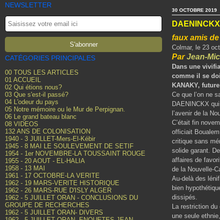
NEWSLETTER
30 OCTOBRE 2019
DAENINCKX
faux amis d
Colmar, le 23 oc
Par
Jean-Mi
CATÉGORIES PRINCIPALES
Dans une vivifi
00 TOUS LES ARTICLES
comme il se doi
01 ACCUEIL
KANAKY, future 
02 Qui étions nous?
03 Que s'est-il passé?
Ce que l’on ne s
04 L'odeur du pays
DAENINCKX qui 
05 Notre mémoire ou le Mur de Perpignan.
l’avenir de la N
06 Le grand bateau blanc
C’était fin nove
08 VIDEOS
132 ANS DE COLONISATION
officiait Bouale
1940 - 3 JUILLET-Mers-El-Kébir
critique sans m
1945 - 8 MAI LE SOULEVEMENT DE SETIF
solide garant. D
1954 - 1er NOVEMBRE-LA TOUSSAINT ROUGE
affaires de favor
1955 - 20 AOUT - EL-HALIA
1958 - 13 MAI
de la Nouvelle-C
1961 - 17 OCTOBRE-LA VERITE
Au-delà des lénif
1962 - 19 MARS-VERITE HISTORIQUE
bien hypothétique
1962 - 26 MARS-RUE D'ISLY ALGER
dissipés.
1962 - 5 JUILLET ORAN - CONCLUSIONS DU
GROUPE DE RECHERCHES
La restriction du
1962 - 5 JUILLET ORAN- DIVERS
une seule ethnie
1962 - 5 JUILLET ORAN- ENQUETES JEAN-