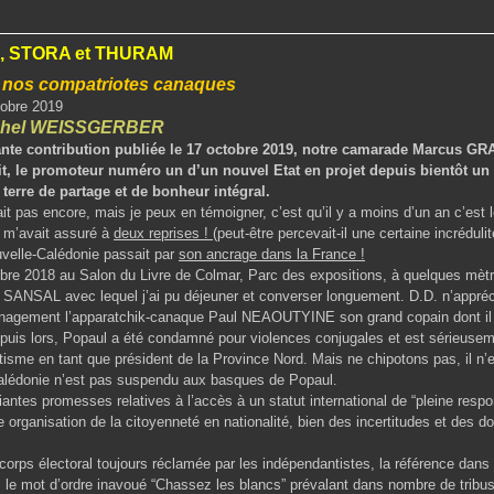
, STORA et THURAM
e nos compatriotes canaques
tobre 2019
chel WEISSGERBER
ante contribution publiée le 17 octobre 2019, notre camarade Marcus 
t, le promoteur numéro un d’un nouvel Etat en projet depuis bientôt un 
terre de partage et de bonheur intégral.
ait pas encore, mais je peux en témoigner, c’est qu’il y a moins d’un an c’est
m’avait assuré à
deux reprises !
(peut-être percevait-il une certaine incrédul
ouvelle-Calédonie passait par
son ancrage dans la France !
mbre 2018 au Salon du Livre de Colmar, Parc des expositions, à quelques mèt
m SANSAL avec lequel j’ai pu déjeuner et converser longuement. D.D. n’appréci
énagement l’apparatchik-canaque Paul NEAOUTYINE son grand copain dont il
epuis lors, Popaul a été condamné pour violences conjugales et est sérieuse
itisme en tant que président de la Province Nord. Mais ne chipotons pas, il n’es
alédonie n’est pas suspendu aux basques de Popaul.
iantes promesses relatives à l’accès à un statut international de “pleine respo
 organisation de la citoyenneté en nationalité, bien des incertitudes et des do
 corps électoral toujours réclamée par les indépendantistes, la référence dans 
, le mot d’ordre inavoué “Chassez les blancs” prévalant dans nombre de tribu