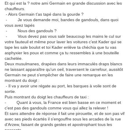
Et qui est la ? notre ami Germain en grande discussion avec les
chauffeurs.
- Alors Germain t'as tapé dans la gourde ?
- Je vous demande moi, bandes de gandouls, dans quoi
vous avez tapés
- Nous des gandouls ?
- Vous devez pas vous salir beaucoup les mains le cul sur
votre fauteuil et même pour laver les voitures c'est Kader qui se
tape les sale boulot et toi Kader enlève ta chéchia que tu vas
asphyxier les poux et comme ça tu ressembles à une bouteille
cachetée.
Deux musulmanes, drapées dans leurs immaculés draps blancs
ne laissant apparaître qu'un oeil, traversent le carrefour, aussitôt
Germain ne peut s'empêcher de faire une remarque en les
montrant du doigt :
- Il va y avoir une régate au port, les barques à voile sont de
sortie.
Puis montrant du doigt les chauffeurs de taxi :
- Quant à vous, la France est bien basse en ce moment et
c'est pas des gandouls comme vous qui allez la relever !
Et sans attendre de réponse il fait une pirouette, et de son pas vif
avec ses pieds écartés il s'engouffre sous les arcades de la rue
d'Arzew, faisant de grands gestes et apostrophant tous les