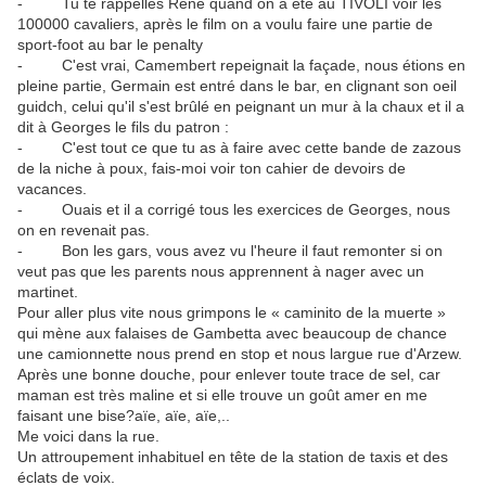
- Tu te rappelles René quand on a été au TIVOLI voir les
100000 cavaliers, après le film on a voulu faire une partie de
sport-foot au bar le penalty
- C'est vrai, Camembert repeignait la façade, nous étions en
pleine partie, Germain est entré dans le bar, en clignant son oeil
guidch, celui qu'il s'est brûlé en peignant un mur à la chaux et il a
dit à Georges le fils du patron :
- C'est tout ce que tu as à faire avec cette bande de zazous
de la niche à poux, fais-moi voir ton cahier de devoirs de
vacances.
- Ouais et il a corrigé tous les exercices de Georges, nous
on en revenait pas.
- Bon les gars, vous avez vu l'heure il faut remonter si on
veut pas que les parents nous apprennent à nager avec un
martinet.
Pour aller plus vite nous grimpons le « caminito de la muerte »
qui mène aux falaises de Gambetta avec beaucoup de chance
une camionnette nous prend en stop et nous largue rue d'Arzew.
Après une bonne douche, pour enlever toute trace de sel, car
maman est très maline et si elle trouve un goût amer en me
faisant une bise?aïe, aïe, aïe,..
Me voici dans la rue.
Un attroupement inhabituel en tête de la station de taxis et des
éclats de voix.