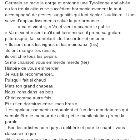
Germain se racle la gorge et entonne une Tyrolienne endiablée
ou les troulalaiitous se succèdent harmonieusement le tout
accompagné de gestes suggestifs qui font rigoler l'auditoire.. Une
salve d'applaudissements salue la performance.
- « Va et vient », « Va et vient » scande le public.
« Va et vient » sent qu'il doit faire mieux, il prend sa guitare
pittoresque, fait semblant de l'accorder et entonne :
« Ils sont dans les vignes et les moineaux (bis)
ils ont mangé les raisins,
ils ont chié tous les pépins
Si ma chanson vous emmerde merde (ter)
Histoire de vous emmerder
Je vais la recommencer...
Puisqu'il fait si chaud
Mets ton grand chapeau
Nous irons dans les bois
Chéri comme autre fois
Et tu t'en dormiras entre mes bras »
Les applaudissements redoublent et l'un des mandataires qui
semble être le meneur de cette petite manifestation prend la
parole :
-Bon les artistes notre jury a délibéré et pour le chant il vous
classe ex æquo.
Mais pour gagner les cinq litres de vins il va falloir que chacun