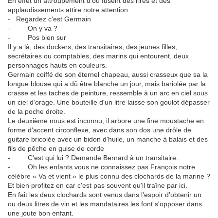
En effet un attroupement d'où fusent des rires et des
applaudissements attire notre attention :
- Regardez c'est Germain
- On y va ?
- Pos bien sur
Il y a là, des dockers, des transitaires, des jeunes filles,
secrétaires ou comptables, des marins qui entourent, deux
personnages hauts en couleurs.
Germain coiffé de son éternel chapeau, aussi crasseux que sa la
longue blouse qui a dû être blanche un jour, mais bariolée par la
crasse et les taches de peinture, ressemble à un arc en ciel sous
un ciel d'orage. Une bouteille d'un litre laisse son goulot dépasser
de la poche droite.
Le deuxième nous est inconnu, il arbore une fine moustache en
forme d'accent circonflexe, avec dans son dos une drôle de
guitare bricolée avec un bidon d'huile, un manche à balais et des
fils de pêche en guise de corde
- C'est qui lui ? Demande Bernard à un transitaire.
- Oh les enfants vous ne connaissez pas François notre
célèbre « Va et vient » le plus connu des clochards de la marine ?
Et bien profitez en car c'est pas souvent qu'il traîne par ici.
En fait les deux clochards sont venus dans l'espoir d'obtenir un
ou deux litres de vin et les mandataires les font s'opposer dans
une joute bon enfant.