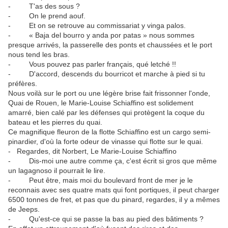
- T'as des sous ?
- On le prend aouf.
- Et on se retrouve au commissariat y vinga palos.
- « Baja del bourro y anda por patas » nous sommes
presque arrivés, la passerelle des ponts et chaussées et le port
nous tend les bras.
- Vous pouvez pas parler français, qué letché !!
- D'accord, descends du bourricot et marche à pied si tu
préfères.
Nous voilà sur le port ou une légère brise fait frissonner l'onde,
Quai de Rouen, le Marie-Louise Schiaffino est solidement
amarré, bien calé par les défenses qui protègent la coque du
bateau et les pierres du quai.
Ce magnifique fleuron de la flotte Schiaffino est un cargo semi-
pinardier, d'où la forte odeur de vinasse qui flotte sur le quai.
- Regardes, dit Norbert, Le Marie-Louise Schiaffino
- Dis-moi une autre comme ça, c'est écrit si gros que même
un lagagnoso il pourrait le lire.
- Peut être, mais moi du boulevard front de mer je le
reconnais avec ses quatre mats qui font portiques, il peut charger
6500 tonnes de fret, et pas que du pinard, regardes, il y a mêmes
de Jeeps.
- Qu'est-ce qui se passe la bas au pied des bâtiments ?