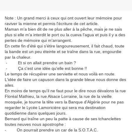
Note : Un grand merci à ceux qui ont ouvert leur mémoire pour
raviver la mienne et permis l'écriture de cet article.
Maman m'a bien dit de ne plus aller à la pêche, mais je ne sais
plus si elle m'a interdit le port ou la cueva l'agua et puis il y a des
pertes de mémoire qui m'arrangent.
En cette fin d'été qui s'étire langoureusement, il fait chaud, toute
la bande est un peu éteinte et se traîne dans la rue, engourdie
par la chaleur.
- Et si on allait prendre un bain ?
- Ça c'est une idée qu'elle est bonne !!
Le temps de récupérer une serviette et nous voilà en route.
L'idée de faire un capuson dans la grande bleue nous donne des
ailes.
En moins de temps qu'il ne faut pour le dire nous dévalons la rue
Floréal Mathieu, la rue Alsace Lorraine, la rue de la vieille
mosquée, je tourne la tête vers la Banque d'Algérie pour ne pas
regarder le Lycée Lamoricière qui sera ma destination
quotidienne dans quelques jours.
Bernard qui traîne un peu la patte à cause de ses tchanclettes
toutes neuves nous apostrophe :
- On pourrait prendre un car de la S.O.T.A.C.