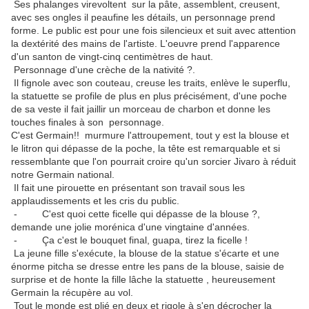
Ses phalanges virevoltent sur la pâte, assemblent, creusent,
avec ses ongles il peaufine les détails, un personnage prend
forme. Le public est pour une fois silencieux et suit avec attention
la dextérité des mains de l'artiste. L'oeuvre prend l'apparence
d'un santon de vingt-cinq centimètres de haut.
Personnage d'une crèche de la nativité ?.
Il fignole avec son couteau, creuse les traits, enlève le superflu,
la statuette se profile de plus en plus précisément, d'une poche
de sa veste il fait jaillir un morceau de charbon et donne les
touches finales à son personnage.
C'est Germain!! murmure l'attroupement, tout y est la blouse et
le litron qui dépasse de la poche, la tête est remarquable et si
ressemblante que l'on pourrait croire qu'un sorcier Jivaro à réduit
notre Germain national.
Il fait une pirouette en présentant son travail sous les
applaudissements et les cris du public.
- C'est quoi cette ficelle qui dépasse de la blouse ?,
demande une jolie morénica d'une vingtaine d'années.
- Ça c'est le bouquet final, guapa, tirez la ficelle !
La jeune fille s'exécute, la blouse de la statue s'écarte et une
énorme pitcha se dresse entre les pans de la blouse, saisie de
surprise et de honte la fille lâche la statuette , heureusement
Germain la récupère au vol.
Tout le monde est plié en deux et rigole à s'en décrocher la