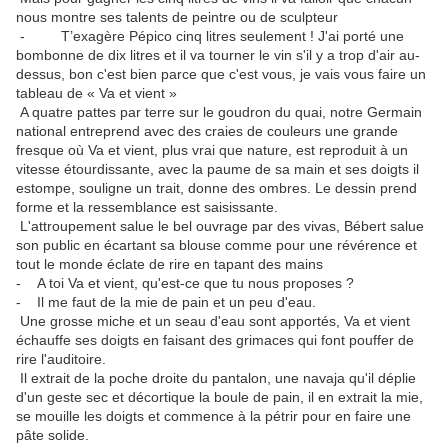
nous montre ses talents de peintre ou de sculpteur
- T’exagère Pépico cinq litres seulement ! J'ai porté une
bombonne de dix litres et il va tourner le vin s'il y a trop d'air au-
dessus, bon c'est bien parce que c'est vous, je vais vous faire un
tableau de « Va et vient »
A quatre pattes par terre sur le goudron du quai, notre Germain
national entreprend avec des craies de couleurs une grande
fresque où Va et vient, plus vrai que nature, est reproduit à un
vitesse étourdissante, avec la paume de sa main et ses doigts il
estompe, souligne un trait, donne des ombres. Le dessin prend
forme et la ressemblance est saisissante.
L'attroupement salue le bel ouvrage par des vivas, Bébert salue
son public en écartant sa blouse comme pour une révérence et
tout le monde éclate de rire en tapant des mains
- A toi Va et vient, qu'est-ce que tu nous proposes ?
- Il me faut de la mie de pain et un peu d'eau.
Une grosse miche et un seau d'eau sont apportés, Va et vient
échauffe ses doigts en faisant des grimaces qui font pouffer de
rire l'auditoire.
Il extrait de la poche droite du pantalon, une navaja qu'il déplie
d'un geste sec et décortique la boule de pain, il en extrait la mie,
se mouille les doigts et commence à la pétrir pour en faire une
pâte solide.