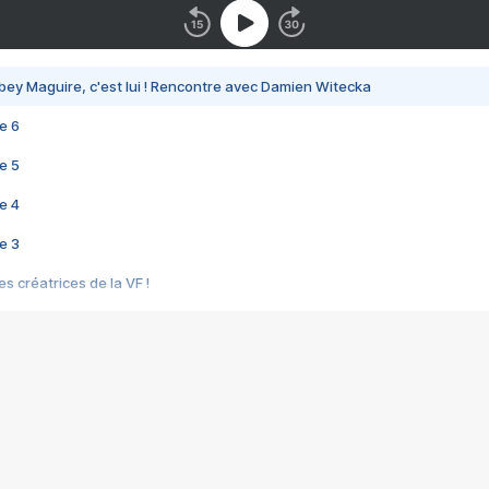
bey Maguire, c'est lui ! Rencontre avec Damien Witecka
e 6
e 5
e 4
e 3
s créatrices de la VF !
e 2
e 1
e Mektoub My Love arrive enfin ! Rencontre avec Shaïn Boumedine et Sal
i : après Toni en famille
elle réalise le bouleversant Dites lui que je l'aime