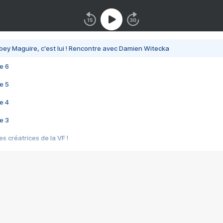
bey Maguire, c'est lui ! Rencontre avec Damien Witecka
e 6
e 5
e 4
e 3
s créatrices de la VF !
e 2
e 1
e Mektoub My Love arrive enfin ! Rencontre avec Shaïn Boumedine et Sal
i : après Toni en famille