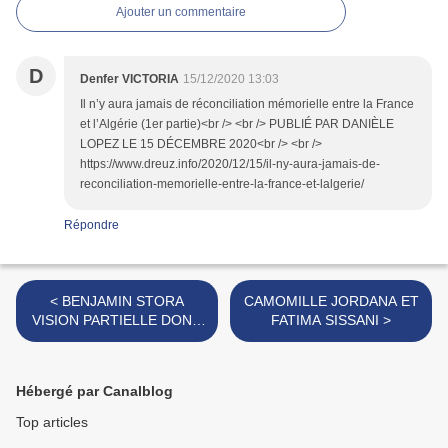
Ajouter un commentaire
D
Denfer VICTORIA
15/12/2020 13:03
Il n’y aura jamais de réconciliation mémorielle entre la France
et l’Algérie (1er partie)<br /> <br /> PUBLIÉ PAR DANIÈLE
LOPEZ LE 15 DÉCEMBRE 2020<br /> <br />
https://www.dreuz.info/2020/12/15/il-ny-aura-jamais-de-
reconciliation-memorielle-entre-la-france-et-lalgerie/
Répondre
< BENJAMIN STORA
CAMOMILLE JORDANA ET
VISION PARTIELLE DONC
FATIMA SISSANI >
PARTIALE DE LA GUERRE
D'ALGÉRIE
Hébergé par Canalblog
Top articles