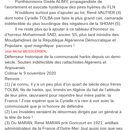
Panthéonisons Gisèle ALIMY, propagandiste de
l’avortement et avocate hystérique des pires hyènes du FLN.
N’oublions surtout pas d’ajouter au lot, René VAUTIER (4)
dont notre Cyrielle TOLBA ose faire le plus grand cas, camarade
indéfectible du plus lourdingue des négateurs de la SHOAH (5).
Il ne reste plus qu’à ajouter à ce tableau d’honneur ou
d’horreur Mohammedi SAID, ancien SS, plus tard ministre des
Moudjahidines de la République Algérienne Démocratique et
Populaire, quel magnifique parcours !
Jean-Michel WEISSGERBER,
Défenseur historique de la communauté harkis depuis un demi-
siècle. Soutien indéfectible des rattachistes Algériens et
Anjouanais
Colmar le 9 novembre 2020
Renvois :
(1) j’ai connu, il y a un peu plus d’un quart de siècle deux frères
TOLBA, fils de harkis, qui, brimés en Algérie du fait de l’attitude
de leur père, œuvraient pour rejoindre leur mère patrie, la
France ! J’ose espérer que la Cyrielle n’a rien à voir avec la
communauté que je m’honore de défendre.
(2) Les Invalides seraient-ils désormais dirigés par un général à
la tête de bois !
(3) Ou MARAN, René MARAN prix Goncourt en 1921, antillais
administrateur de la France d’Outre-Mer, tout aussi noir que ses