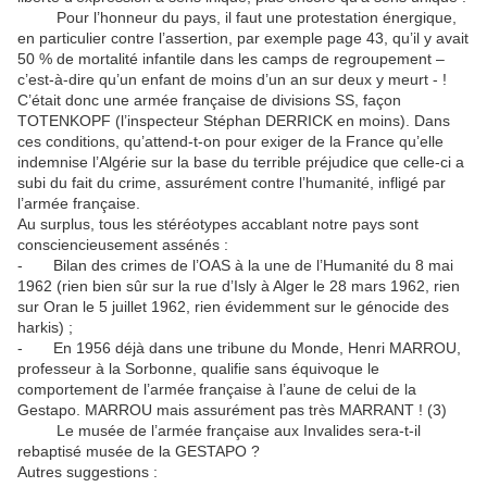
Pour l’honneur du pays, il faut une protestation énergique,
en particulier contre l’assertion, par exemple page 43, qu’il y avait
50 % de mortalité infantile dans les camps de regroupement –
c’est-à-dire qu’un enfant de moins d’un an sur deux y meurt - !
C’était donc une armée française de divisions SS, façon
TOTENKOPF (l’inspecteur Stéphan DERRICK en moins). Dans
ces conditions, qu’attend-t-on pour exiger de la France qu’elle
indemnise l’Algérie sur la base du terrible préjudice que celle-ci a
subi du fait du crime, assurément contre l’humanité, infligé par
l’armée française.
Au surplus, tous les stéréotypes accablant notre pays sont
consciencieusement assénés :
- Bilan des crimes de l’OAS à la une de l’Humanité du 8 mai
1962 (rien bien sûr sur la rue d’Isly à Alger le 28 mars 1962, rien
sur Oran le 5 juillet 1962, rien évidemment sur le génocide des
harkis) ;
- En 1956 déjà dans une tribune du Monde, Henri MARROU,
professeur à la Sorbonne, qualifie sans équivoque le
comportement de l’armée française à l’aune de celui de la
Gestapo. MARROU mais assurément pas très MARRANT ! (3)
Le musée de l’armée française aux Invalides sera-t-il
rebaptisé musée de la GESTAPO ?
Autres suggestions :