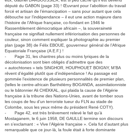
eux, Gabriel DARBOUSSIER, est si peu caché qu’il est devenu
député du GABON (page 33) ! Œuvrant pour l’abolition du travail
forcé et artisan de l’émancipation – sans pour autant que cela
débouche sur l’indépendance – il eut une action majeure dans
l’histoire de l’Afrique française, co-fondant en 1946 le
Rassemblement démocratique africain –, la souveraineté
française ne signifiait nullement infériorisation des personnes de
couleur, sinon comment expliquer la photographie au premier
plan (page 38) de Félix EBOUE, gouverneur général de l’Afrique
Equatoriale Française (A.E.F.) !
- Page 31, les chantres plus ou moins lyriques de la
décolonisation sont bien obligés d’admettre que des
« autochtones » tels SINGHOR, HOUPHOUET BOIGNY, M’BA
rêvent d’égalité plutôt que d’indépendance ! Au passage est
gommée l’existence de plusieurs personnalités de premier plan,
(telles le centre-africain Barthélémy BOGANDA, assimilationniste
ou le bâtonnier Ali CHEKKAL, qui plaida la cause de l’Algérie
française à la tribune des Nations-Unies, avant de tomber sous
les coups de feu d’un terroriste tueur du FLN au stade de
Colombe, sous les yeux même du président René COTY).
- Page 42, est très brièvement relevé le fait qu’à
Mostaganem, le 6 juin 1958, DE GAULLE termine son discours
en s’exclamant : « Vive l’Algérie française ». Cela fut d’autant plus
remarquable que ce jour-là, la foule était à forte dominante