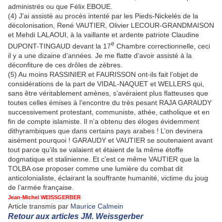
administrés ou que Félix EBOUE.
(4) J’ai assisté au procès intenté par les Pieds-Nickelés de la
décolonisation, René VAUTIER, Olivier LECOUR-GRANDMAISON
et Mehdi LALAOUI, à la vaillante et ardente patriote Claudine
e
DUPONT-TINGAUD devant la 17
Chambre correctionnelle, ceci
il y a une dizaine d’années. Je me flatte d’avoir assisté à la
déconfiture de ces drôles de zèbres.
(5) Au moins RASSINIER et FAURISSON ont-ils fait l’objet de
considérations de la part de VIDAL-NAQUET et WELLERS qui,
sans être véritablement amènes, s’avéraient plus flatteuses que
toutes celles émises à l’encontre du très pesant RAJA GARAUDY
successivement protestant, communiste, athée, catholique et en
fin de compte islamiste. Il n’a obtenu des éloges évidemment
dithyrambiques que dans certains pays arabes ! L’on devinera
aisément pourquoi ! GARAUDY et VAUTIER se soutenaient avant
tout parce qu’ils se valaient et étaient de la même étoffe
dogmatique et stalinienne. Et c’est ce même VAUTIER que la
TOLBA ose proposer comme une lumière du combat dit
anticolonialiste, éclairant la souffrante humanité, victime du joug
de l’armée française.
Jean-Michel WEISSGERBER
Article transmis par
Maurice Calmein
Retour aux articles JM. Weissgerber