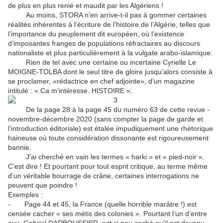
de plus en plus renié et maudit par les Algériens !
Au moins, STORA n’en arrive-t-il pas à gommer certaines
réalités inhérentes à l’écriture de l’histoire de l’Algérie, telles que
l’importance du peuplement dit européen, où l’existence
d’imposantes franges de populations réfractaires au discours
nationaliste et plus particulièrement à la vulgate arabo-islamique.
Rien de tel avec une certaine ou incertaine Cyrielle Le
MOIGNE-TOLBA dont le seul titre de gloire jusqu’alors consiste à
se proclamer, «rédactrice en chef adjointe», d’un magazine
intitulé : « Ca m’intéresse. HISTOIRE ».
De la page 28 à la page 45 du numéro 63 de cette revue -
novembre-décembre 2020 (sans compter la page de garde et
l’introduction éditoriale) est étalée impudiquement une rhétorique
haineuse où toute considération dissonante est rigoureusement
bannie.
J’ai cherché en vain les termes « harki » et « pied-noir ».
C’est dire ! Et pourtant pour tout esprit critique, au terme même
d’un véritable bourrage de crâne, certaines interrogations ne
peuvent que poindre !
Exemples :
- Page 44 et 45, la France (quelle horrible marâtre !) est
censée cacher « ses métis des colonies ». Pourtant l’un d’entre