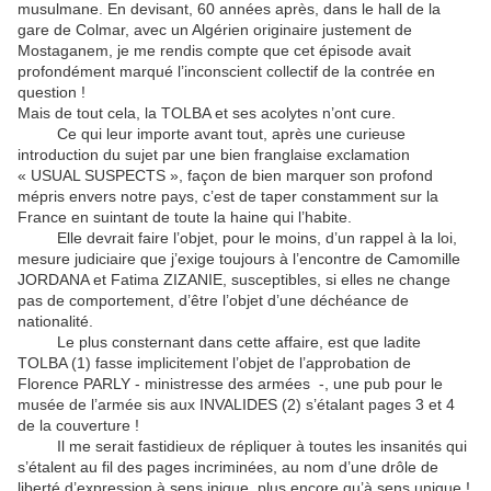
musulmane. En devisant, 60 années après, dans le hall de la
gare de Colmar, avec un Algérien originaire justement de
Mostaganem, je me rendis compte que cet épisode avait
profondément marqué l’inconscient collectif de la contrée en
question !
Mais de tout cela, la TOLBA et ses acolytes n’ont cure.
Ce qui leur importe avant tout, après une curieuse
introduction du sujet par une bien franglaise exclamation
« USUAL SUSPECTS », façon de bien marquer son profond
mépris envers notre pays, c’est de taper constamment sur la
France en suintant de toute la haine qui l’habite.
Elle devrait faire l’objet, pour le moins, d’un rappel à la loi,
mesure judiciaire que j’exige toujours à l’encontre de Camomille
JORDANA et Fatima ZIZANIE, susceptibles, si elles ne change
pas de comportement, d’être l’objet d’une déchéance de
nationalité.
Le plus consternant dans cette affaire, est que ladite
TOLBA (1) fasse implicitement l’objet de l’approbation de
Florence PARLY - ministresse des armées -, une pub pour le
musée de l’armée sis aux INVALIDES (2) s’étalant pages 3 et 4
de la couverture !
Il me serait fastidieux de répliquer à toutes les insanités qui
s’étalent au fil des pages incriminées, au nom d’une drôle de
liberté d’expression à sens inique, plus encore qu’à sens unique !