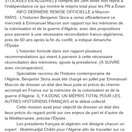
STOCKÉES EN ALGÉRIE) y compris les 2em livres non repris à
l’indépendance ce qui montre le mépris total pour les PN à Évian
INFO DERNIÈRE REMISE OFFICIELLE à Macron
PARIS : L'historien Benjamin Stora a remis officiellement ce
mercredi à Emmanuel Macron son rapport sur les mémoires de
la colonisation et de la guerre d'Algérie, avec des propositions
pour parvenir à une nécessaire réconciliation franco-algérienne,
près de 60 ans après la fin du conflit, a indiqué dimanche
l'Élysée.
L'historien formule dans son rapport plusieurs
recommandations qui visent à parvenir à cette nécessaire
réconciliation des mémoires, ajoute la présidence. (À SUIVRE
avec circonspection)
Spécialiste reconnu de l'histoire contemporaine de
l'Algérie, Benjamin Stora avait été chargé en juillet par Emmanuel
Macron de dresser un état des lieux juste et précis du chemin
accompli en France sur la mémoire de la colonisation et de la
guerre d'Algérie. IL Y A DONC UN MÉPRIS TOTAL POUR LES
AUTRES HISTORIENS FRANÇAIS et le débat collectif.
Cette mission avait pour objectif de dresser un état des
lieux précis du regard porté sur ces enjeux de part et d’autre de
la Méditerranée, précise l'Élysée.
Les présidents français et algérien ont désigné chacun un
expert : Abdelmadjid Chikhi pour l'Algérie afin de travailler sur ce