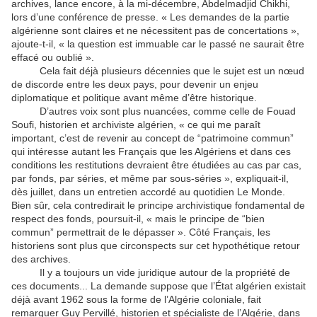
archives, lance encore, à la mi-décembre, Abdelmadjid Chikhi,
lors d’une conférence de presse. « Les demandes de la partie
algérienne sont claires et ne nécessitent pas de concertations »,
ajoute-t-il, « la question est immuable car le passé ne saurait être
effacé ou oublié ».
Cela fait déjà plusieurs décennies que le sujet est un nœud
de discorde entre les deux pays, pour devenir un enjeu
diplomatique et politique avant même d’être historique.
D’autres voix sont plus nuancées, comme celle de Fouad
Soufi, historien et archiviste algérien, « ce qui me paraît
important, c’est de revenir au concept de “patrimoine commun”
qui intéresse autant les Français que les Algériens et dans ces
conditions les restitutions devraient être étudiées au cas par cas,
par fonds, par séries, et même par sous-séries », expliquait-il,
dès juillet, dans un entretien accordé au quotidien Le Monde.
Bien sûr, cela contredirait le principe archivistique fondamental de
respect des fonds, poursuit-il, « mais le principe de “bien
commun” permettrait de le dépasser ». Côté Français, les
historiens sont plus que circonspects sur cet hypothétique retour
des archives.
Il y a toujours un vide juridique autour de la propriété de
ces documents... La demande suppose que l’État algérien existait
déjà avant 1962 sous la forme de l’Algérie coloniale, fait
remarquer Guy Pervillé, historien et spécialiste de l’Algérie, dans