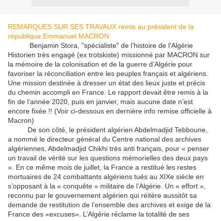
REMARQUES SUR SES TRAVAUX remis au président de la
république Emmanuel MACRON
Benjamin Stora, "spécialiste" de l’histoire de l’Algérie
Historien très engagé (ex trotskiste) missionné par MACRON sur
la mémoire de la colonisation et de la guerre d’Algérie pour
favoriser la réconciliation entre les peuples français et algériens.
Une mission destinée à dresser un état des lieux juste et précis
du chemin accompli en France. Le rapport devait être remis à la
fin de l’année 2020, puis en janvier, mais aucune date n’est
encore fixée !! (Voir ci-dessous en dernière info remise officielle à
Macron)
De son côté, le président algérien Abdelmadjid Tebboune,
a nommé le directeur général du Centre national des archives
algériennes, Abdelmadjid Chikhi très anti français, pour « penser
un travail de vérité sur les questions mémorielles des deux pays
». En ce même mois de juillet, la France a restitué les restes
mortuaires de 24 combattants algériens tués au XIXe siècle en
s’opposant à la « conquête » militaire de l’Algérie. Un « effort »,
reconnu par le gouvernement algérien qui réitère aussitôt sa
demande de restitution de l’ensemble des archives et exige de la
France des «excuses». L’Algérie réclame la totalité de ses