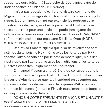
dossier toujours brûlant, à l'approche du 60e anniversaire de
l'indépendance de l'Algérie (1962/2022)
Il n’est pas question d’écrire une histoire commune de
l’Algérie, mais d’envisager des actions culturelles sur des sujets
précis, à déterminer, comme par exemple les archives ou la
question des disparus, avait expliqué en août l'historien avec
accès au terrain pour une seule des partie (amalgame des
victimes musulmanes imputées toutes aux Forces FRANÇAISES
et forte minimisation pour massacre 5 juillet à Oran (HORS
GUERRE DONC SEULE HORS AMNISTIES)
Une étude récente signifie que plus de musulmans sont
victimes du terrorisme FLN même avec les tortures par FFF
spectaculaires dénoncées par le côté démocratique, mais rien
n'est visible par l'autre partie avec les mutilations et les tortures
punitives évidentes uniquement pour terroriser.
Emmanuel Macron a chargé Stora de ce rapport dans le
cadre de ses initiatives pour tenter de finir le travail historique sur
la guerre d'Algérie parce que, a-t-il expliqué en décembre que
nous avons des tas de mémoires de la guerre d'Algérie qui sont
autant de blessures. (La partie PN voir musulmans pros français
est toujours exclue du débat)
DONC UN CÔTÉ REPENTANTS FRANÇAIS ET UN AUTRE
COTÉ AMALGAME de MUSULMANS hétéroclite,
indépendantistes et pro-français