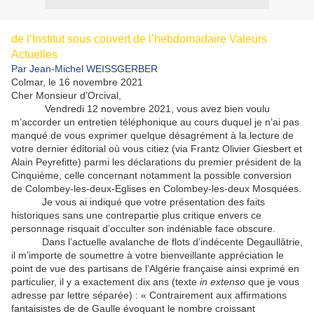
de l’Institut sous couvert de l’hebdomadaire Valeurs
Actuelles
Par Jean-Michel WEISSGERBER
Colmar, le 16 novembre 2021
Cher Monsieur d’Orcival,
Vendredi 12 novembre 2021, vous avez bien voulu
m’accorder un entretien téléphonique au cours duquel je n’ai pas
manqué de vous exprimer quelque désagrément à la lecture de
votre dernier éditorial où vous citiez (via Frantz Olivier Giesbert et
Alain Peyrefitte) parmi les déclarations du premier président de la
Cinquième, celle concernant notamment la possible conversion
de Colombey-les-deux-Eglises en Colombey-les-deux Mosquées.
Je vous ai indiqué que votre présentation des faits
historiques sans une contrepartie plus critique envers ce
personnage risquait d’occulter son indéniable face obscure.
Dans l’actuelle avalanche de flots d’indécente Degaullâtrie,
il m’importe de soumettre à votre bienveillante appréciation le
point de vue des partisans de l’Algérie française ainsi exprimé en
particulier, il y a exactement dix ans (texte
in extenso
que je vous
adresse par lettre séparée) : « Contrairement aux affirmations
fantaisistes de de Gaulle évoquant le nombre croissant