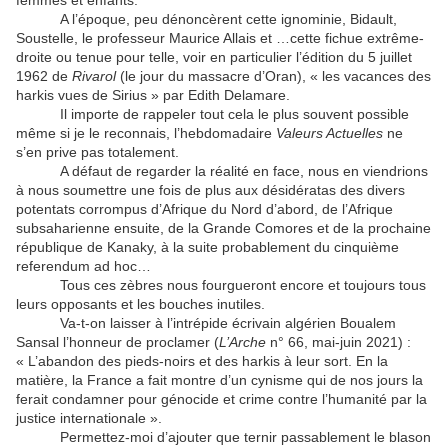
femmes et enfants.
A l’époque, peu dénoncèrent cette ignominie, Bidault,
Soustelle, le professeur Maurice Allais et …cette fichue extrême-
droite ou tenue pour telle, voir en particulier l’édition du 5 juillet
1962 de
Rivarol
(le jour du massacre d’Oran), « les vacances des
harkis vues de Sirius » par Edith Delamare.
Il importe de rappeler tout cela le plus souvent possible
même si je le reconnais, l’hebdomadaire
Valeurs Actuelles
ne
s’en prive pas totalement.
A défaut de regarder la réalité en face, nous en viendrions
à nous soumettre une fois de plus aux désidératas des divers
potentats corrompus d’Afrique du Nord d’abord, de l’Afrique
subsaharienne ensuite, de la Grande Comores et de la prochaine
république de Kanaky, à la suite probablement du cinquième
referendum ad hoc…
Tous ces zèbres nous fourgueront encore et toujours tous
leurs opposants et les bouches inutiles.
Va-t-on laisser à l’intrépide écrivain algérien Boualem
Sansal l’honneur de proclamer (
L’Arche
n° 66, mai-juin 2021) :
« L’abandon des pieds-noirs et des harkis à leur sort. En la
matière, la France a fait montre d’un cynisme qui de nos jours la
ferait condamner pour génocide et crime contre l’humanité par la
justice internationale ».
Permettez-moi d’ajouter que ternir passablement le blason