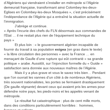
d’Algériens qui viendraient s’installer en métropole si l’Algérie
demeurait française, transformant ainsi Colombey-les-deux-
Eglises en Colombey-les-deux Mosquées », c’est précisément
l’indépendance de l’Algérie qui a entraîné la situation actuelle de
l’immigration.
J’abrège et continue.
« Après l’incurie des chefs du FLN désormais aux commandes de
l’Etat … il ne restait plus rien de l’équipement technique du
pays »
Et plus loin : « le gouvernement algérien incapable de
fournir du travail à sa population
exigea
(en gras dans le texte)
« la libre circulation des personnes » avec la France … en
menaçant de Gaulle d’une rupture qui eût contrarié « sa grande
politique » arabe. Aussitôt, sur l’injonction formelle du « Guide »
satisfaction sera donnée aux nouveaux maîtres de l’Algérie.
Mais il y a plus grave et vous le savez très bien… Pendant
que l’on ouvrait les vannes d’un côté à de nombreux Algériens,
très souvent nationalistes, les portes se fermaient drastiquement
(De gaulle
régnante
) devant ceux qui avaient pris les armes pour
défendre notre pays, les pieds-noirs et les appelés venant de
métropole.
Le résultat fut catastrophique : plus de cent mille morts,
dans des conditions particulièrement horribles : hommes,