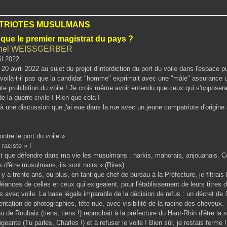
TRIOTES MUSULMANS
que le premier magistrat du pays ?
ichel WEISSGERBER
il 2022
20 avril 2022 au sujet du projet d'interdiction du port du voile dans l'espace pub
Ne voilà-t-il pas que la candidat "homme" exprimait avec une "mâle" assurance 
te prohibition du voile ! Je crois même avoir entendu que ceux qui s'opposera
 la guerre civile ! Rien que cela !
à une discussion que j'ai eue dans la rue avec un jeune compatriote d'origine 
ontre le port du voile »
 raciste » !
fait que défendre dans ma vie les musulmans : harkis, mahorais, anjouanais. C
s d'être musulmans, ils sont noirs » (Rires)
 y a trente ans, ou plus, en tant que chef de bureau à la Préfecture, je filtrais 
oléances de celles et ceux qui exigeaient, pour l'établissement de leurs titres d'
 avec voile. La base légale imparable de la décision de refus : un décret de 
entation de photographies, tête nue, avec visibilité de la racine des cheveux.
 de Roubaix (tiens, tiens !) reprochait à la préfecture du Haut-Rhin d'être la
geante (Tu parles, Charles !) et à refuser le voile ! Bien sûr, je restais ferme !