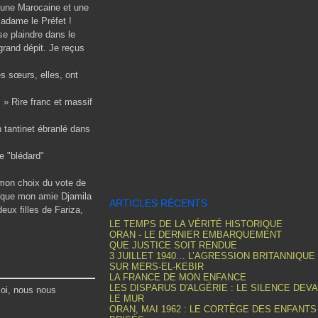
, une Marocaine et une
adame le Préfet !
se plaindre dans le
grand dépit. Je reçus
s sœurs, elles, ont
» Rire franc et massif
n tantinet ébranlé dans
e "blédard"
s mon choix du vote de
t que mon amie Djamila
ARTICLES RÉCENTS
eux filles de Fariza,
LE TEMPS DE LA VÉRITÉ HISTORIQUE
ORAN - LE DERNIER EMBARQUEMENT
QUE JUSTICE SOIT RENDUE
3 JUILLET 1940… L’AGRESSION BRITANNIQUE
SUR MERS-EL-KEBIR
LA FRANCE DE MON ENFANCE
LES DISPARUS D'ALGÉRIE : LE SILENCE DEV
moi, nous nous
LE MUR
ORAN, MAI 1962 : LE CORTÈGE DES ENFANTS