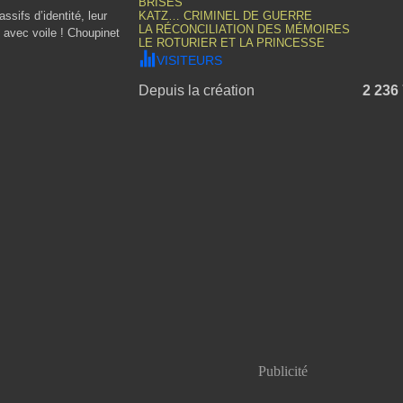
BRISÉS
sifs d’identité, leur
KATZ… CRIMINEL DE GUERRE
LA RÉCONCILIATION DES MÉMOIRES
s avec voile ! Choupinet
LE ROTURIER ET LA PRINCESSE
VISITEURS
Depuis la création
2 236
Publicité