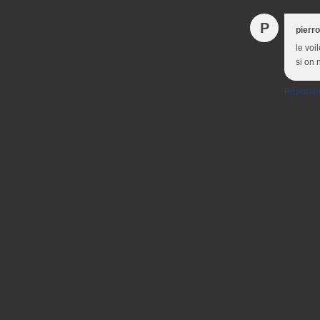
P
pierro
le voi
si on 
Répondr