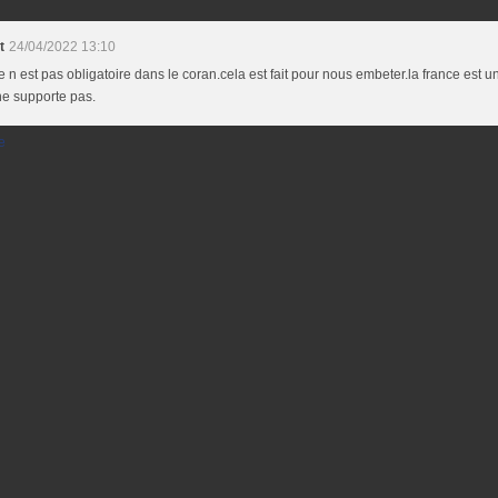
t
24/04/2022 13:10
le n est pas obligatoire dans le coran.cela est fait pour nous embeter.la france est un p
ne supporte pas.
e