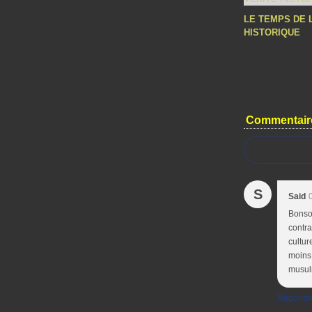
LE TEMPS DE 
HISTORIQUE
Commentair
S
Said
Bonsoi
contra
cultur
moins 
musul
Répondr