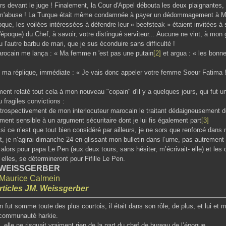
rs devant le juge ! Finalement, la Cour d'Appel débouta les deux plaignantes
e m'abuse ! La Turque était même condamnée à payer un dédommagement à M
poque, les voilées intéressées à défendre leur « beefsteak » étaient invitées à 
'époque) du Chef, à savoir, votre distingué serviteur... Aucune ne vint, à mon 
ou l'autre barbu de mari, que je sus éconduire sans difficulté !
arocain me lança : « Ma femme n 'est pas une putain
[2]
et argua : « les bonne
 ma réplique, immédiate : « Je vais donc appeler votre femme Soeur Fatima ! 
ent relaté tout cela à mon nouveau "copain" d'il y a quelques jours, qui fut u
 fragiles convictions :
étrospectivement de mon interlocuteur marocain le traitant dédaigneusement d
ement sensible à un argument sécuritaire dont je lui fis également part
[3]
si ce n’est que tout bien considéré par ailleurs, je ne sors que renforcé dan
t, je n’agirai dimanche 24 en glissant mon bulletin dans l’urne, pas autremen
alors pour papa Le Pen (aux deux tours, sans hésiter, m’écrivait- elle) et les d
 elles, se détermineront pour Fifille Le Pen.
l WEISSGERBER
Maurice Calmein
rticles JM. Weissgerber
n fut somme toute des plus courtois, il était dans son rôle, de plus, et lui et 
 communauté harkie.
, elle ne risquait vraiment rien de la part du chef de bureau de l’époque.