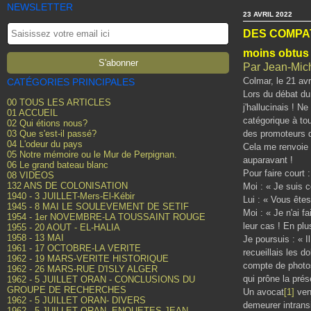
NEWSLETTER
23 AVRIL 2022
DES COMPA
moins obtus 
Par Jean-M
Colmar, le 21 avr
CATÉGORIES PRINCIPALES
Lors du débat du 
00 TOUS LES ARTICLES
j'hallucinais ! 
01 ACCUEIL
catégorique à tou
02 Qui étions nous?
03 Que s'est-il passé?
des promoteurs de
04 L'odeur du pays
Cela me renvoie 
05 Notre mémoire ou le Mur de Perpignan.
auparavant !
06 Le grand bateau blanc
Pour faire court :
08 VIDEOS
132 ANS DE COLONISATION
Moi : « Je suis c
1940 - 3 JUILLET-Mers-El-Kébir
Lui : « Vous êtes
1945 - 8 MAI LE SOULEVEMENT DE SETIF
Moi : « Je n'ai 
1954 - 1er NOVEMBRE-LA TOUSSAINT ROUGE
leur cas ! En plu
1955 - 20 AOUT - EL-HALIA
1958 - 13 MAI
Je poursuis : « Il
1961 - 17 OCTOBRE-LA VERITE
recueillais les d
1962 - 19 MARS-VERITE HISTORIQUE
compte de photos
1962 - 26 MARS-RUE D'ISLY ALGER
qui prône la prés
1962 - 5 JUILLET ORAN - CONCLUSIONS DU
GROUPE DE RECHERCHES
Un avocat
[1]
venu
1962 - 5 JUILLET ORAN- DIVERS
demeurer intransi
1962 - 5 JUILLET ORAN- ENQUETES JEAN-