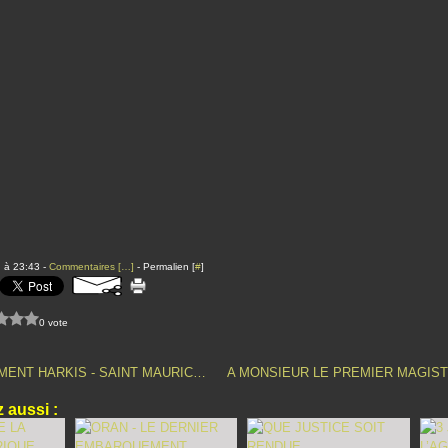
 à 23:43 -
Commentaires [
…
]
- Permalien [
#
]
0 vote
RASSEMBLEMENT HARKIS - SAINT MAURICE L'ARDOISE
 aussi :