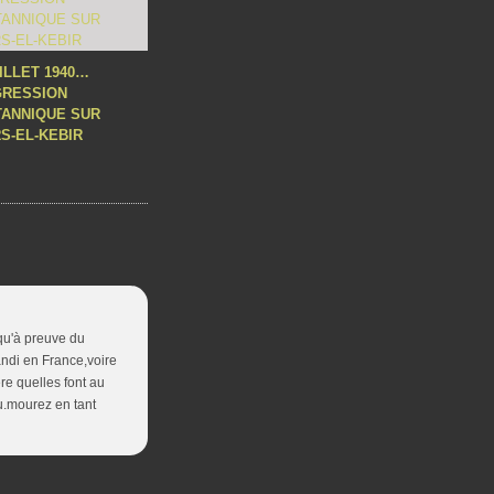
UILLET 1940…
GRESSION
TANNIQUE SUR
S-EL-KEBIR
squ'à preuve du
randi en France,voire
re quelles font au
eu.mourez en tant