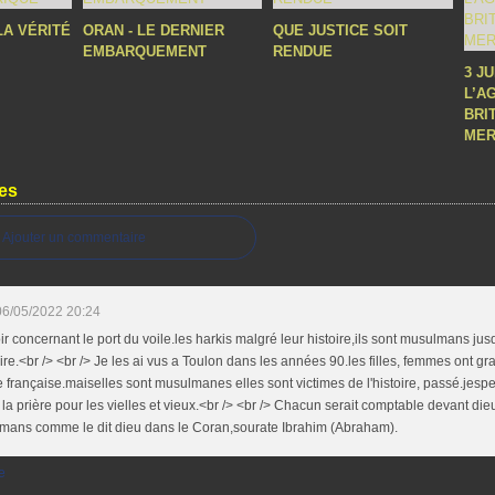
LA VÉRITÉ
ORAN - LE DERNIER
QUE JUSTICE SOIT
EMBARQUEMENT
RENDUE
3 J
L’A
BRI
MER
es
Ajouter un commentaire
06/05/2022 20:24
r concernant le port du voile.les harkis malgré leur histoire,ils sont musulmans ju
ire.<br /> <br /> Je les ai vus a Toulon dans les années 90.les filles, femmes ont g
e française.maiselles sont musulmanes elles sont victimes de l'histoire, passé.jespe
la prière pour les vielles et vieux.<br /> <br /> Chacun serait comptable devant di
mans comme le dit dieu dans le Coran,sourate Ibrahim (Abraham).
e