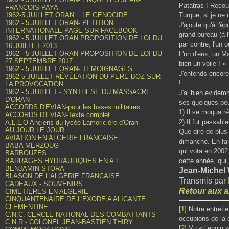
Patatras ! Recou
FRANCOIS PAYA
1962-5 JUILLET ORAN... LE GENOCIDE
Turque, si je n
1962 - 5 JUILLET ORAN- PETITION
J'ajoute qu'à l'é
INTERNATIONALE-PAGE SUR FACEBOOK
grand bureau (à l
1962 - 5 JUILLET ORAN PROPOSITION DE LOI DU
par contre, l'un 
16 JUILLET 2013
1962 - 5 JUILLET ORAN PROPOSITION DE LOI DU
L'un d'eux, un M
27 SEPTEMBRE 2017
bien un voile ! »
1962 - 5 JUILLET ORAN- TEMOIGNAGES
J'entends encore
1962-5 JUILLET RÉVÉLATION DU PERE BOZ SUR
!
LA PROVOCATION
1962 - 5 JUILLET - SYNTHESE DU MASSACRE
J'ai bien évidemm
D'ORAN
ses quelques peu
ACCORDS D'EVIAN-pour les bases militaires
1) Il se moqua r
ACCORDS D'EVIAN-Texte complet
2) Il fut passabl
A.L.L.O Anciens du lycée Lamoricière d'Oran
AU JOUR LE JOUR
Que dire de plus 
AVIATION EN ALGERIE FRANCAISE
dimanche. En fai
BABA MERZOUG
qui vota en 2002 
BARBOUZES
BARRAGES HYDRAULIQUES EN A.F.
cette année, qui,
BENJAMIN STORA
Jean-Miche
BLASON DE L'ALGERIE FRANCAISE
Transmis par
CADEAUX - SOUVENIRS
Retour aux a
CIMETIERES EN ALGERIE
CINQUANTENAIRE DE L'EXODE A ALICANTE
CLEMENTINE
[1]
Notre entretie
C.N.C.-CERCLE NATIONAL DES COMBATTANTS
occupions de la
C.N.R - COLONEL JEAN-BASTIEN THIRY
[2]
Vu « l’engin »