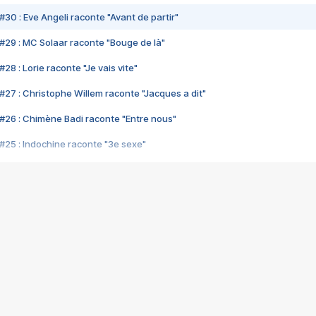
#30 : Eve Angeli raconte "Avant de partir"
#29 : MC Solaar raconte "Bouge de là"
28 : Lorie raconte "Je vais vite"
#27 : Christophe Willem raconte "Jacques a dit"
#26 : Chimène Badi raconte "Entre nous"
#25 : Indochine raconte "3e sexe"
#24 : Zaho raconte "C'est chelou"
#23 : Patrick Bruel raconte "Au café des délices"
#22 : Kyo raconte "Le chemin"
#21 : Nolwenn Leroy raconte "Cassé"
#20 : Patrick Hernandez raconte "Born to be alive"
#19 : Lorie raconte "Près de moi"