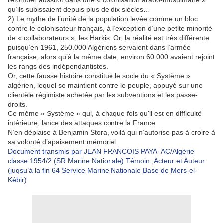
retomber aussitôt dans une « colonisation arabo-musulmane »
qu’ils subissaient depuis plus de dix siècles…
2) Le mythe de l’unité de la population levée comme un bloc
contre le colonisateur français, à l’exception d’une petite minorité
de « collaborateurs », les Harkis. Or, la réalité est très différente
puisqu’en 1961, 250.000 Algériens servaient dans l’armée
française, alors qu’à la même date, environ 60.000 avaient rejoint
les rangs des indépendantistes.
Or, cette fausse histoire constitue le socle du « Système »
algérien, lequel se maintient contre le peuple, appuyé sur une
clientèle régimiste achetée par les subventions et les passe-
droits.
Ce même « Système » qui, à chaque fois qu’il est en difficulté
intérieure, lance des attaques contre la France
N’en déplaise à Benjamin Stora, voilà qui n’autorise pas à croire à
sa volonté d’apaisement mémoriel.
Document transmis par JEAN FRANCOIS PAYA AC/Algérie
classe 1954/2 (SR Marine Nationale) Témoin ;Acteur et Auteur
(juqsu’à la fin 64 Service Marine Nationale Base de Mers-el-
Kébir)