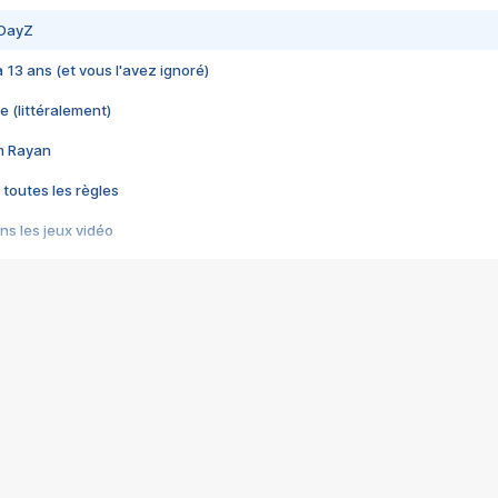
 DayZ
 a 13 ans (et vous l'avez ignoré)
e (littéralement)
im Rayan
 toutes les règles
s les jeux vidéo
us choquant de Rockstar ? - Le scandale BULLY
e plus moche de Steam
du RÊVE tourne au CAUCHEMAR
pendant 8 heures
it… à tort
umiliés par un jeu vidéo