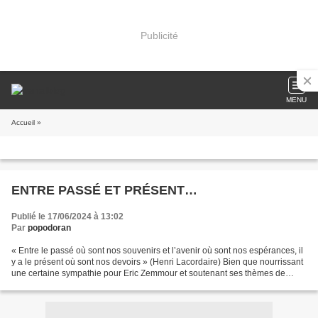
Publicité
MENU
Accueil
»
ENTRE PASSÉ ET PRÉSENT…
Publié le 17/06/2024 à 13:02
Par
popodoran
« Entre le passé où sont nos souvenirs et l’avenir où sont nos espérances, il
y a le présent où sont nos devoirs » (Henri Lacordaire) Bien que nourrissant
une certaine sympathie pour Eric Zemmour et soutenant ses thèmes de
combat nationalistes, le Pied-Noir...