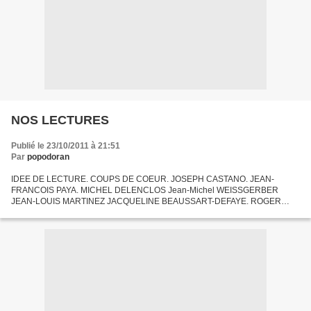
NOS LECTURES
Publié le 23/10/2011 à 21:51
Par
popodoran
IDEE DE LECTURE. COUPS DE COEUR. JOSEPH CASTANO. JEAN-
FRANCOIS PAYA. MICHEL DELENCLOS Jean-Michel WEISSGERBER
JEAN-LOUIS MARTINEZ JACQUELINE BEAUSSART-DEFAYE. ROGER
HOLEINDRE YVES BACHELOT GENEVIEVE HUGUES. CLAUDE SANDRA-
RAYMOND ET PIERRE ANGLADE LÉON...