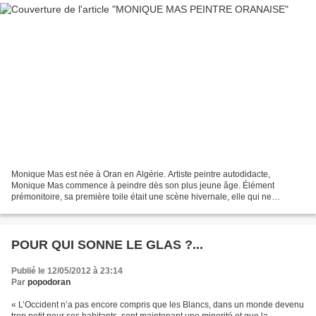
Monique Mas est née à Oran en Algérie. Artiste peintre autodidacte,
Monique Mas commence à peindre dès son plus jeune âge. Élément
prémonitoire, sa première toile était une scène hivernale, elle qui ne
connaissait la neige que par les images dans ses...
POUR QUI SONNE LE GLAS ?...
Publié le 12/05/2012 à 23:14
Par
popodoran
« L’Occident n’a pas encore compris que les Blancs, dans un monde devenu