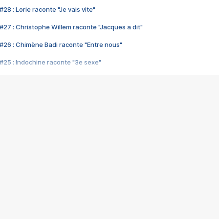
28 : Lorie raconte "Je vais vite"
#27 : Christophe Willem raconte "Jacques a dit"
#26 : Chimène Badi raconte "Entre nous"
#25 : Indochine raconte "3e sexe"
#24 : Zaho raconte "C'est chelou"
#23 : Patrick Bruel raconte "Au café des délices"
#22 : Kyo raconte "Le chemin"
#21 : Nolwenn Leroy raconte "Cassé"
#20 : Patrick Hernandez raconte "Born to be alive"
#19 : Lorie raconte "Près de moi"
#18 : Michael Jones raconte "A nos actes manqués" (avec Jean-Jacque
#17 : Khaled raconte "Aïcha"