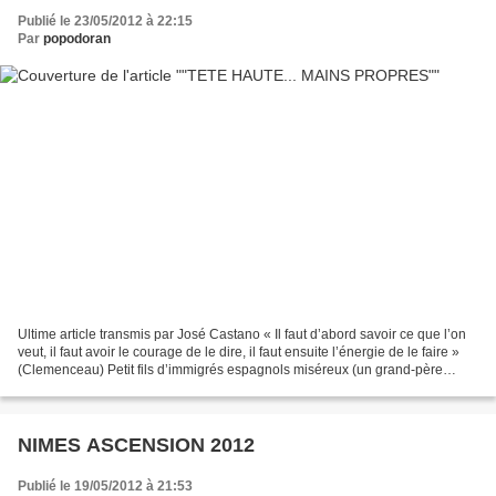
Publié le 23/05/2012 à 22:15
Par
popodoran
Ultime article transmis par José Castano « Il faut d’abord savoir ce que l’on
veut, il faut avoir le courage de le dire, il faut ensuite l’énergie de le faire »
(Clemenceau) Petit fils d’immigrés espagnols miséreux (un grand-père
puisatier, l’autre travaillant...
NIMES ASCENSION 2012
Publié le 19/05/2012 à 21:53