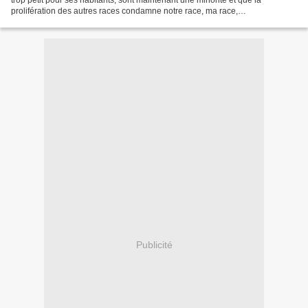
trop petit pour ses habitants, sont maintenant une minorité et que la
prolifération des autres races condamne notre race, ma race,
irrémédiablement à l’extinction dans le siècle...
Publicité