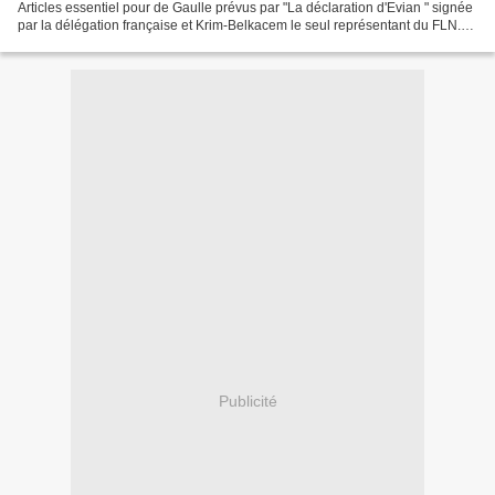
Articles essentiel pour de Gaulle prévus par "La déclaration d'Evian " signée
par la délégation française et Krim-Belkacem le seul représentant du FLN.
Texte dénié par l'Etat-major de l'ALN...
Publicité