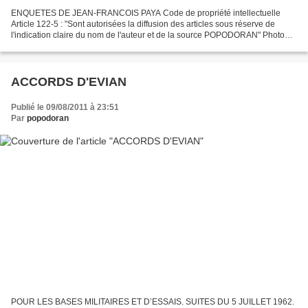
ENQUETES DE JEAN-FRANCOIS PAYA Code de propriété intellectuelle
Article 122-5 : "Sont autorisées la diffusion des articles sous réserve de
l'indication claire du nom de l'auteur et de la source POPODORAN" Photo
"JF PAYA CAEN" RÉFLEXION SUR UN ARTICLE...
ACCORDS D'EVIAN
Publié le 09/08/2011 à 23:51
Par
popodoran
POUR LES BASES MILITAIRES ET D’ESSAIS. SUITES DU 5 JUILLET 1962.