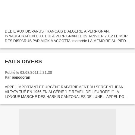
DEDIE AUX DISPARUS FRANÇAIS D’ALGERIE A PERPIGNAN.
INNAUGURATION DU CDDFA PERPIGNAN LE 29 JANVIER 2012 LE MUR
DES DISPARUS PAR MICK MACCOTTA Interprète LA MEMOIRE AU PIED
DU MUR VISITE DU MUR DES DISPARUS DE PERPIGNAN - Les visites se
feront exclusivement...
FAITS DIVERS
Publié le 02/08/2011 à 21:38
Par
popodoran
APPEL IMPORTANT ET URGENT RAPATRIEMENT DU SERGENT JEAN
VILTATA TUÉ EN 1956 EN ALGÉRIE "LE REVEIL DE L'EUROPE !!" LA
LONGUE MARCHE DES HARKIS CANTONALES DE LUNEL. APPEL POUR
LE 19 MARS 2011 A TOULOUSE. LA STELE AU PERE LACHAISE "SUITE"
LETTRE DE Mme ANNE...