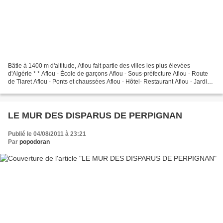
Bâtie à 1400 m d'altitude, Aflou fait partie des villes les plus élevées
d'Algérie * * Aflou - École de garçons Aflou - Sous-préfecture Aflou - Route
de Tiaret Aflou - Ponts et chaussées Aflou - Hôtel- Restaurant Aflou - Jardin
public Aflou - Vue générale...
LE MUR DES DISPARUS DE PERPIGNAN
Publié le 04/08/2011 à 23:21
Par
popodoran