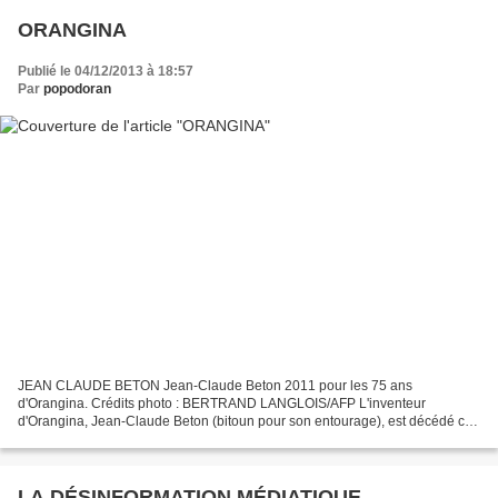
ORANGINA
Publié le 04/12/2013 à 18:57
Par
popodoran
JEAN CLAUDE BETON Jean-Claude Beton 2011 pour les 75 ans
d'Orangina. Crédits photo : BERTRAND LANGLOIS/AFP L'inventeur
d'Orangina, Jean-Claude Beton (bitoun pour son entourage), est décédé ce
lundi 2 décembre 2013 à Marseille. Celui qui a transformé une...
LA DÉSINFORMATION MÉDIATIQUE