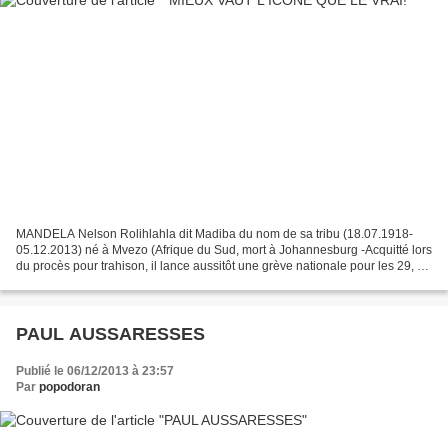
MANDELA Nelson Rolihlahla dit Madiba du nom de sa tribu (18.07.1918-
05.12.2013) né à Mvezo (Afrique du Sud, mort à Johannesburg -Acquitté lors
du procès pour trahison, il lance aussitôt une grève nationale pour les 29, 30
et 31.03.1961. Le 21.05.1961,...
PAUL AUSSARESSES
Publié le 06/12/2013 à 23:57
Par
popodoran