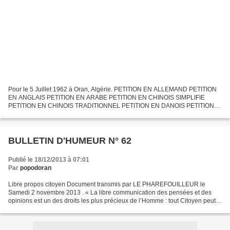
Pour le 5 Juillet 1962 à Oran, Algérie. PETITION EN ALLEMAND PETITION
EN ANGLAIS PETITION EN ARABE PETITION EN CHINOIS SIMPLIFIE
PETITION EN CHINOIS TRADITIONNEL PETITION EN DANOIS PETITION
EN ESPAGNOL PETITION EN ITALIEN PETITION EN JAPONAIS PETITION...
BULLETIN D'HUMEUR N° 62
Publié le 18/12/2013 à 07:01
Par
popodoran
Libre propos citoyen Document transmis par LE PHAREFOUILLEUR le
Samedi 2 novembre 2013 . « La libre communication des pensées et des
opinions est un des droits les plus précieux de l’Homme : tout Citoyen peut
donc parler, écrire, imprimer librement, sauf...