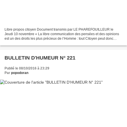
Libre propos citoyen Document transmis par LE PHAREFOUILLEUR le
Jeudi 10 novembre « La libre communication des pensées et des opinions
est un des droits les plus précieux de l’Homme : tout Citoyen peut donc
parler, écrire, imprimer librement, sauf à répondre...
BULLETIN D'HUMEUR N° 221
Publié le 08/10/2016 à 23:29
Par
popodoran