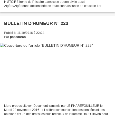
HISTOIRE Ironie de l'histoire dans cette guerre civile aussi
Algéro/Algérienne déclenchée en toute connaissance de cause le 1er
Novembre 54 on pourrait débattre pendant des heures sur l'origine...
BULLETIN D'HUMEUR N° 223
Publié le 11/10/2016 à 22:24
Par
popodoran
Libre propos citoyen Document transmis par LE PHAREFOUILLEUR le
Mardi 22 novembre 2016 . « La libre communication des pensées et des
opinions est un des droits les plus précieux de l’Homme : tout Citoyen peut