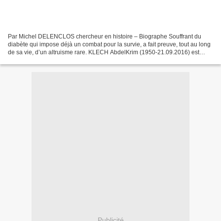
Par Michel DELENCLOS chercheur en histoire – Biographe Souffrant du
diabète qui impose déjà un combat pour la survie, a fait preuve, tout au long
de sa vie, d’un altruisme rare. KLECH AbdelKrim (1950-21.09.2016) est
décédé au CHU d’Amiens puis, il est...
Publicité