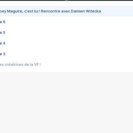
bey Maguire, c'est lui ! Rencontre avec Damien Witecka
e 6
e 5
e 4
e 3
s créatrices de la VF !
e 2
e 1
e Mektoub My Love arrive enfin ! Rencontre avec Shaïn Boumedine et Sal
i : après Toni en famille
elle réalise le bouleversant Dites lui que je l'aime
ais ! Rencontre autour de Vie privée de Rebecca Zlotowski