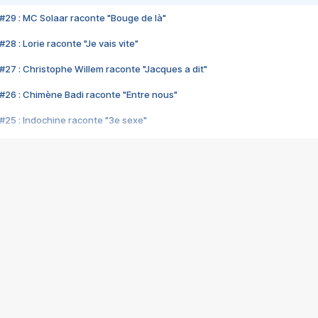
#29 : MC Solaar raconte "Bouge de là"
28 : Lorie raconte "Je vais vite"
#27 : Christophe Willem raconte "Jacques a dit"
#26 : Chimène Badi raconte "Entre nous"
#25 : Indochine raconte "3e sexe"
#24 : Zaho raconte "C'est chelou"
#23 : Patrick Bruel raconte "Au café des délices"
#22 : Kyo raconte "Le chemin"
#21 : Nolwenn Leroy raconte "Cassé"
#20 : Patrick Hernandez raconte "Born to be alive"
#19 : Lorie raconte "Près de moi"
#18 : Michael Jones raconte "A nos actes manqués" (avec Jean-Jacque