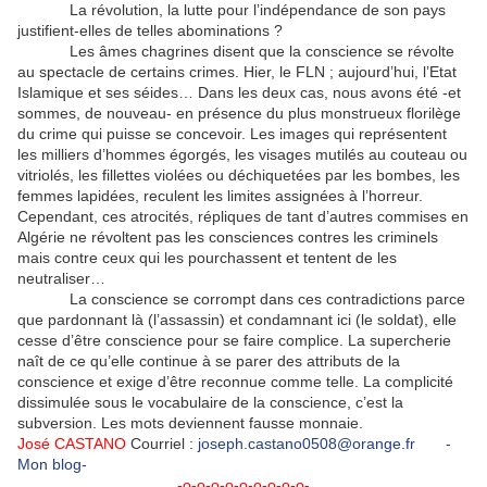
La révolution, la lutte pour l’indépendance de son pays
justifient-elles de telles abominations ?
Les âmes chagrines disent que la conscience se révolte
au spectacle de certains crimes. Hier, le FLN ; aujourd’hui, l’Etat
Islamique et ses séides… Dans les deux cas, nous avons été -et
sommes, de nouveau- en présence du plus monstrueux florilège
du crime qui puisse se concevoir. Les images qui représentent
les milliers d’hommes égorgés, les visages mutilés au couteau ou
vitriolés, les fillettes violées ou déchiquetées par les bombes, les
femmes lapidées, reculent les limites assignées à l’horreur.
Cependant, ces atrocités, répliques de tant d’autres commises en
Algérie ne révoltent pas les consciences contres les criminels
mais contre ceux qui les pourchassent et tentent de les
neutraliser…
La conscience se corrompt dans ces contradictions parce
que pardonnant là (l’assassin) et condamnant ici (le soldat), elle
cesse d’être conscience pour se faire complice. La supercherie
naît de ce qu’elle continue à se parer des attributs de la
conscience et exige d’être reconnue comme telle. La complicité
dissimulée sous le vocabulaire de la conscience, c’est la
subversion. Les mots deviennent fausse monnaie.
José CASTANO
Courriel :
joseph.castano0508@orange.fr
-
Mon blog-
-o-o-o-o-o-o-o-o-o-