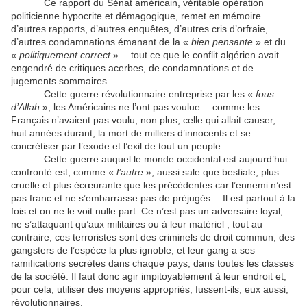
Ce rapport du Sénat américain, véritable opération
politicienne hypocrite et démagogique, remet en mémoire
d’autres rapports, d’autres enquêtes, d’autres cris d’orfraie,
d’autres condamnations émanant de la «
bien pensante
» et du
«
politiquement correct
»… tout ce que le conflit algérien avait
engendré de critiques acerbes, de condamnations et de
jugements sommaires…
Cette guerre révolutionnaire entreprise par les «
fous
d’Allah
», les Américains ne l’ont pas voulue… comme les
Français n’avaient pas voulu, non plus, celle qui allait causer,
huit années durant, la mort de milliers d’innocents et se
concrétiser par l’exode et l’exil de tout un peuple.
Cette guerre auquel le monde occidental est aujourd’hui
confronté est, comme «
l’autre
», aussi sale que bestiale, plus
cruelle et plus écœurante que les précédentes car l’ennemi n’est
pas franc et ne s’embarrasse pas de préjugés… Il est partout à la
fois et on ne le voit nulle part. Ce n’est pas un adversaire loyal,
ne s’attaquant qu’aux militaires ou à leur matériel ; tout au
contraire, ces terroristes sont des criminels de droit commun, des
gangsters de l’espèce la plus ignoble, et leur gang a ses
ramifications secrètes dans chaque pays, dans toutes les classes
de la société. Il faut donc agir impitoyablement à leur endroit et,
pour cela, utiliser des moyens appropriés, fussent-ils, eux aussi,
révolutionnaires.