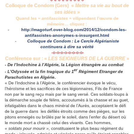
Colloque de Condom (Gers)
«
Mettre sa vie au bout de
ses idées
»
Quand les «
antifascistes
» vilipendent l’œuvre de
mémoire… cliquez :
-
http://magoturf.over-blog.com/2014/12/condom-les-
antifascistes-anonymes-s-insurgent.html
-
Colloque de Condom : Le Cercle Algérianiste
continuera à dire sa vérité
-o-o-o-o-o-o-o-o-
Conférence sur : «
LES SEIGNEURS DE LA GUERRE
»
-
De l’Indochine à l’Algérie, la Légion étrangère au combat
er
-
L’Odyssée et la fin tragique du 1
R
égiment
E
tranger de
P
arachutistes en Algérie
.
« De l’Indochine à l’Algérie, le conférencier évoque le vécu,
l’héroïsme et les sacrifices de ces légionnaires, Fils de France
non par le sang reçu mais par le sang versé. Ces soldats-loups à
la démarche souple de félins, accoutumés à la chasse et au guet,
infatigables dans le chaos minéral de l’Aurès, acceptaient le défi
de la guerre dans les défilés étroits comme des pièges, sur les
pitons enneigés ou brûlés par le soleil, dans l’enfer du désert où
le monde mort a chassé celui des vivants. Ces hommes,
« soldats pour mourir »,
constituaient le plus beau régiment du
mode ; jalousés, admirés et vénérés parce qu’ils étaient capables