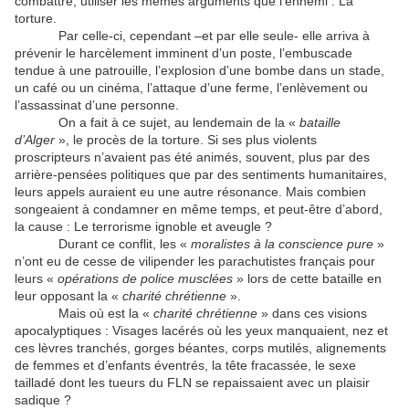
combattre, utiliser les mêmes arguments que l’ennemi : La
torture.
Par celle-ci, cependant –et par elle seule- elle arriva à
prévenir le harcèlement imminent d’un poste, l’embuscade
tendue à une patrouille, l’explosion d’une bombe dans un stade,
un café ou un cinéma, l’attaque d’une ferme, l’enlèvement ou
l’assassinat d’une personne.
On a fait à ce sujet, au lendemain de la «
bataille
d’Alger
», le procès de la torture. Si ses plus violents
proscripteurs n’avaient pas été animés, souvent, plus par des
arrière-pensées politiques que par des sentiments humanitaires,
leurs appels auraient eu une autre résonance. Mais combien
songeaient à condamner en même temps, et peut-être d’abord,
la cause : Le terrorisme ignoble et aveugle ?
Durant ce conflit, les «
moralistes à la conscience pure
»
n’ont eu de cesse de vilipender les parachutistes français pour
leurs «
opérations de police musclées
» lors de cette bataille en
leur opposant la «
charité chrétienne
».
Mais où est la «
charité chrétienne
» dans ces visions
apocalyptiques : Visages lacérés où les yeux manquaient, nez et
ces lèvres tranchés, gorges béantes, corps mutilés, alignements
de femmes et d’enfants éventrés, la tête fracassée, le sexe
tailladé dont les tueurs du FLN se repaissaient avec un plaisir
sadique ?