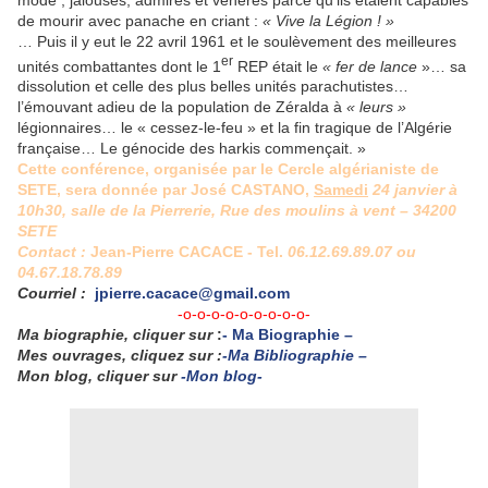
de mourir avec panache en criant :
« Vive la Légion ! »
… Puis il y eut le 22 avril 1961 et le soulèvement des meilleures
er
unités combattantes dont le 1
REP était le
« fer de lance
»… sa
dissolution et celle des plus belles unités parachutistes…
l’émouvant adieu de la population de Zéralda à
« leurs
»
légionnaires… le « cessez-le-feu » et la fin tragique de l’Algérie
française… Le génocide des harkis commençait. »
Cette conférence, organisée par le Cercle algérianiste de
SETE
, sera donnée par José CASTANO,
Samedi
24 janvier à
10h30, salle de la Pierrerie, Rue des moulins à vent –
34200
SETE
Contact :
Jean-Pierre CACACE - Tel.
06.12.69.89.07 ou
04.67.18.78.89
Courriel :
jpierre.cacace@gmail.com
-o-o-o-o-o-o-o-o-o-
Ma biographie, cliquer sur
:
-
Ma Biographie
–
Mes ouvrages, cliquez sur :
-Ma Bibliographie –
Mon blog, cliquer sur
-Mon blog-