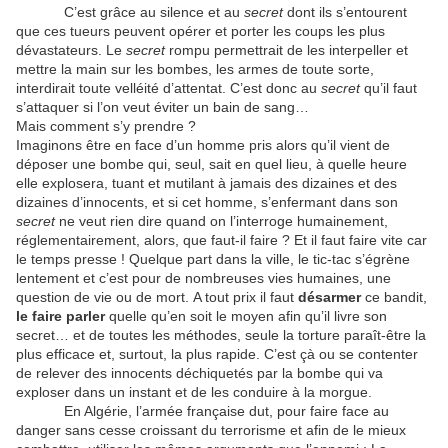
C’est grâce au silence et au
secret
dont ils s’entourent
que ces tueurs peuvent opérer et porter les coups les plus
dévastateurs. Le
secret
rompu permettrait de les interpeller et
mettre la main sur les bombes, les armes de toute sorte,
interdirait toute velléité d’attentat. C’est donc au
secret
qu’il faut
s’attaquer si l’on veut éviter un bain de sang…
Mais comment s’y prendre ?
Imaginons être en face d’un homme pris alors qu’il vient de
déposer une bombe qui, seul, sait en quel lieu, à quelle heure
elle explosera, tuant et mutilant à jamais des dizaines et des
dizaines d’innocents, et si cet homme, s’enfermant dans son
secret
ne veut rien dire quand on l’interroge humainement,
réglementairement, alors, que faut-il faire ? Et il faut faire vite car
le temps presse ! Quelque part dans la ville, le tic-tac s’égrène
lentement et c’est pour de nombreuses vies humaines, une
question de vie ou de mort. A tout prix il faut
désarmer
ce bandit,
le faire parler
quelle qu’en soit le moyen afin qu’il livre son
secret… et de toutes les méthodes, seule la torture paraît-être la
plus efficace et, surtout, la plus rapide. C’est çà ou se contenter
de relever des innocents déchiquetés par la bombe qui va
exploser dans un instant et de les conduire à la morgue.
En Algérie, l’armée française dut, pour faire face au
danger sans cesse croissant du terrorisme et afin de le mieux