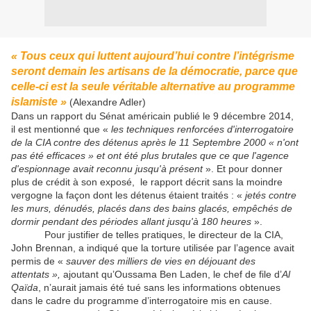
« Tous ceux qui luttent aujourd’hui contre l’intégrisme
seront demain les artisans de la démocratie, parce que
celle-ci est la seule véritable alternative au programme
islamiste »
(Alexandre Adler)
Dans un rapport du Sénat américain publié le 9 décembre 2014,
il est mentionné que «
les techniques renforcées d'interrogatoire
de la CIA contre des détenus après le 11 Septembre 2000 « n'ont
pas été efficaces » et ont été plus brutales que ce que l'agence
d'espionnage avait reconnu jusqu'à présent
». Et pour donner
plus de crédit à son exposé, le rapport décrit sans la moindre
vergogne la façon dont les détenus étaient traités : «
jetés contre
les murs, dénudés, placés dans des bains glacés, empêchés de
dormir pendant des périodes allant jusqu'à 180 heures
».
Pour justifier de telles pratiques, le directeur de la CIA,
John Brennan, a indiqué que la torture utilisée par l’agence avait
permis de «
sauver des milliers de vies en déjouant des
attentats »,
ajoutant qu’Oussama Ben Laden, le chef de file d’
Al
Qaïda
, n’aurait jamais été tué sans les informations obtenues
dans le cadre du programme d’interrogatoire mis en cause.