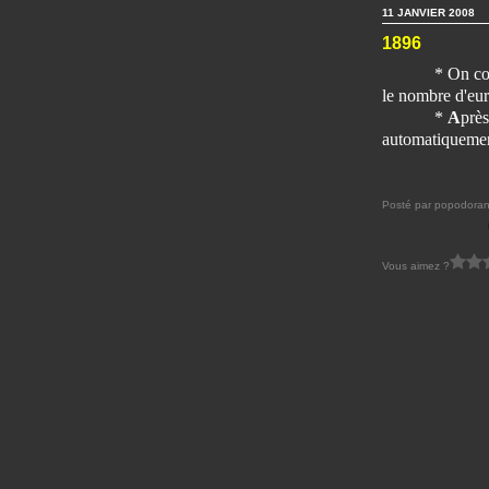
11 JANVIER 2008
1896
* On co
le nombre d'eur
*
A
près
automatiquemen
Posté par popodoran
Vous aimez ?