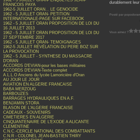
durablement leur
FRANCOIS PAYA
1962-5 JUILLET ORAN... LE GENOCIDE
1962 - 5 JUILLET ORAN- PETITION
Posté par popodoran
INTERNATIONALE-PAGE SUR FACEBOOK
1962 - 5 JUILLET ORAN PROPOSITION DE LOI DU
16 JUILLET 2013
Vous aimez ?
1962 - 5 JUILLET ORAN PROPOSITION DE LOI DU
27 SEPTEMBRE 2017
1962 - 5 JUILLET ORAN- TEMOIGNAGES
1962-5 JUILLET RÉVÉLATION DU PERE BOZ SUR
LA PROVOCATION
1962 - 5 JUILLET - SYNTHESE DU MASSACRE
D'ORAN
ACCORDS D'EVIAN-pour les bases militaires
ACCORDS D'EVIAN-Texte complet
A.L.L.O Anciens du lycée Lamoricière d'Oran
AU JOUR LE JOUR
AVIATION EN ALGERIE FRANCAISE
BABA MERZOUG
BARBOUZES
BARRAGES HYDRAULIQUES EN A.F.
BENJAMIN STORA
BLASON DE L'ALGERIE FRANCAISE
CADEAUX - SOUVENIRS
CIMETIERES EN ALGERIE
CINQUANTENAIRE DE L'EXODE A ALICANTE
CLEMENTINE
C.N.C.-CERCLE NATIONAL DES COMBATTANTS
C.N.R - COLONEL JEAN-BASTIEN THIRY