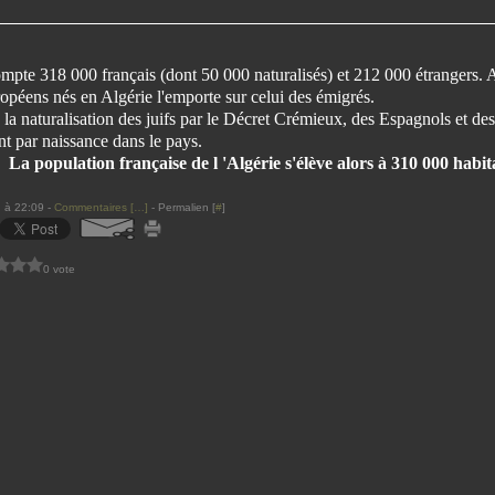
mpte 318 000 français (dont 50 000 naturalisés) et 212 000 étrangers. A 
opéens nés en Algérie l'emporte sur celui des émigrés.
 la naturalisation des juifs par le Décret Crémieux, des Espagnols et des 
t par naissance dans le pays.
La population française de l 'Algérie s'élève alors à 310 000 habit
 à 22:09 -
Commentaires [
…
]
- Permalien [
#
]
0 vote