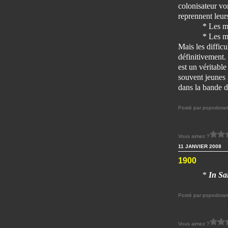
colonisateur vo
reprennent leurs
* Les ma
* Les ma
Mais les difficul
définitivement.
est un véritabl
souvent jeunes 
dans la bande d
Posté par popodoran
Vous aimez ?
11 JANVIER 2008
1900
*
In Sa
Posté par popodoran
Vous aimez ?