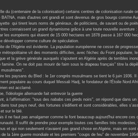
 (centenaire de la colonisation) certains centres de colonisation rurale 
e
BATNA
, mais d'autres ont grandi et sont devenus de gros bourgs comme
Au
yette
qui tirent leurs noms de généraux, de politiciens, de savant ou de poèt
onnaissent un grand dynamisme grâce à une toute nouvelle aventure : la
 par les européens qui étaient de 15 000 hectares en 1878 passe à 167 000 hec
se développer comme culture de spéculation.
l'Algérie est évidente. La population européenne ne cesse de progresser. 
étropolitaine vit des moments difficiles, avec l'échec du Front populaire, le
que et la grève générale auxquels s'ajoutent en Algérie après de terribles ino
 famine. On ne doit pas mourir de faim sous le drapeau français" titre la dépê
es musulmans".
 paysans du Bled : le 1er congrès musulmans se tient le 6 juin 1936. Il es
ent populaire au cours duquel Messali Hadj, le fondateur de l'Étoile Nord Afri
érien est acclamé.
éologie allemande fait entrevoir la guerre
, à l'affirmation: "
tous des nababs ces pieds noirs
", on répond que dans u
dans tout pays neuf, des fortunes s'édifient et sont considérables, elles s’asso
 et sur le blé.
 ne faut pas amalgamer comme le font beaucoup aujourd'hui encore ces co
unauté. Il suffit de prendre pour exemple toutes ces familles très modestes,
us et qui non seulement n'avaient pas grand chose en Algérie, mais en sont r
 la 1ère guerre mondiale et les premiers "coups de feu" de novembre 1954,