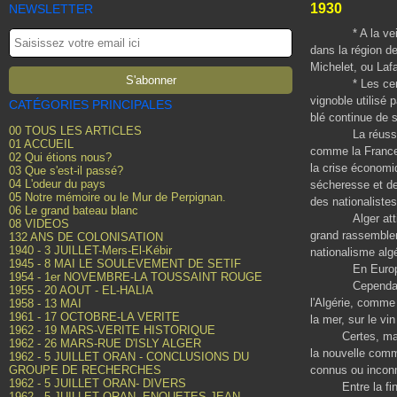
1930
NEWSLETTER
* A la veille du
dans la région d
Michelet,
ou
Lafa
* Les centres c
vignoble utilisé
CATÉGORIES PRINCIPALES
blé continue de 
00 TOUS LES ARTICLES
La réussite de 
01 ACCUEIL
comme la France m
02 Qui étions nous?
la crise économi
03 Que s'est-il passé?
04 L'odeur du pays
sécheresse et de
05 Notre mémoire ou le Mur de Perpignan.
des nationalist
06 Le grand bateau blanc
Alger attire les
08 VIDEOS
grand rassemblem
132 ANS DE COLONISATION
1940 - 3 JUILLET-Mers-El-Kébir
nationalisme alg
1945 - 8 MAI LE SOULEVEMENT DE SETIF
En Europe, l'id
1954 - 1er NOVEMBRE-LA TOUSSAINT ROUGE
Cependant
1955 - 20 AOUT - EL-HALIA
l'Algérie, comme 
1958 - 13 MAI
1961 - 17 OCTOBRE-LA VERITE
la mer, sur le vin
1962 - 19 MARS-VERITE HISTORIQUE
Certes, mais il
1962 - 26 MARS-RUE D'ISLY ALGER
la nouvelle comm
1962 - 5 JUILLET ORAN - CONCLUSIONS DU
GROUPE DE RECHERCHES
connus ou inconn
1962 - 5 JUILLET ORAN- DIVERS
Entre la fin de
1962 - 5 JUILLET ORAN- ENQUETES JEAN-