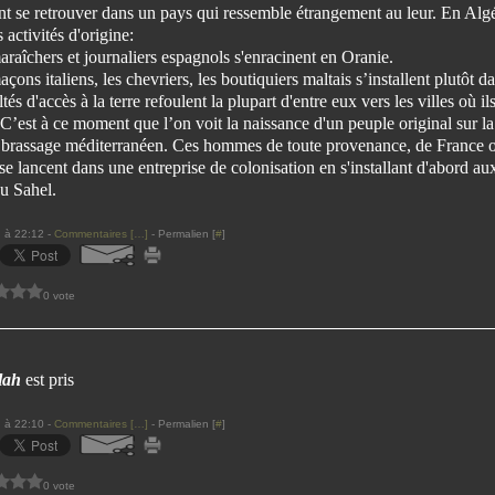
nt se retrouver dans un pays qui ressemble étrangement au leur. En Algé
 activités d'origine:
raîchers et journaliers espagnols s'enracinent en Oranie.
çons italiens, les chevriers, les boutiquiers maltais s’installent plutôt dan
tés d'accès à la terre refoulent la plupart d'entre eux vers les villes où ils
 C’est à ce m
oment que l’on voit la naissance d'un peuple original sur la
e brassage méditerranéen. C
es hommes de toute provenance, de France 
se lancent dans une entreprise de colonisation en s'installant d'abord au
u Sahel.
 à 22:12 -
Commentaires [
…
]
- Permalien [
#
]
0 vote
lah
est pris
 à 22:10 -
Commentaires [
…
]
- Permalien [
#
]
0 vote