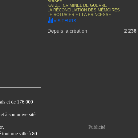
BRISÉS
KATZ… CRIMINEL DE GUERRE
LA RÉCONCILIATION DES MÉMOIRES
LE ROTURIER ET LA PRINCESSE
VISITEURS
Depuis la création
2 236
çais et de 176 000
et à son université
or
.
Publicité
 tout une ville à 80