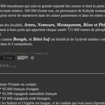
 000 musulmans qui sont en grande majorité des ruraux et dont la partici
est toute relative. 100 000 d'entre eux, en provenance de Kabylie notam
 pour servir de manœuvre dans les usines parisiennes et dans les mines
Arzew, Nemours, Mostaganem, Bône et Phil
rt des localités,
ent à leurs ports qui apportent chaque année 715 000 tonnes de phosph
é.
Bougie,
et
Béni-Saf
es comme
ont bénéficié de l'activité minière c
 dans le Constantinois.
 à 22:20 -
Commentaires [
…
]
- Permalien [
#
]
0 vote
toute l'Oranie on compte :
* 95.000 français d'origine
* 92.000 espagnols naturalisés français
* 93 000 espagnols resté étrangers.
ie les Italiens et l'Algérie est longue, et les maltais qui vont aussi répond