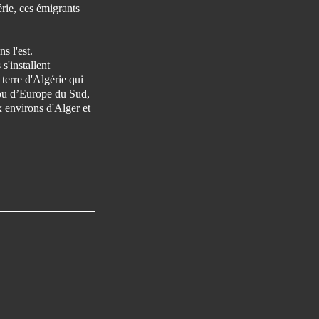
rie, ces émigrants
s l'est.
 s'installent
 terre d'Algérie qui
ou d’Europe du Sud,
x environs d'Alger et