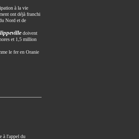
pation à la vie
ment ont déjà franchi
 du Nord et de
ippeville
doivent
ores et 1,5 million
omme le fer en Oranie
re à l'appel du