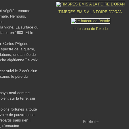
ont végété , comme
TIMBRES EMIS A LA FOIRE D'ORAN
male, Nemours,
es.
 vigne. La surface du
Le bateau de l'exode
tares en 1903. Et le
Certes l'Algérie
 spectre de la guerre,
ndations, une année de
che algérienne "la voix
t suivi le 2 août d'un
caine, le père du
n pays neuf comme
ient sur la terre, sur
lons fortunés à toute
 voire de pauvre gens
epartis sans rien !
Publicité
 s'enracine