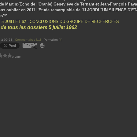
ude Martin;(Echo de l'Oranie) Geneviéve de Ternant et Jean-François Paya
)sans oublier en 2011 l'Etude remarquable de JJ JORDI "UN SILENCE D'ET
s***
E 5 JUILLET 62 - CONCLUSIONS DU GROUPE DE RECHERCHES
 de tous les dossiers 5 juillet 1962
 à 00:53 -
Commentaires [
…
]
- Permalien [
#
]
0 vote