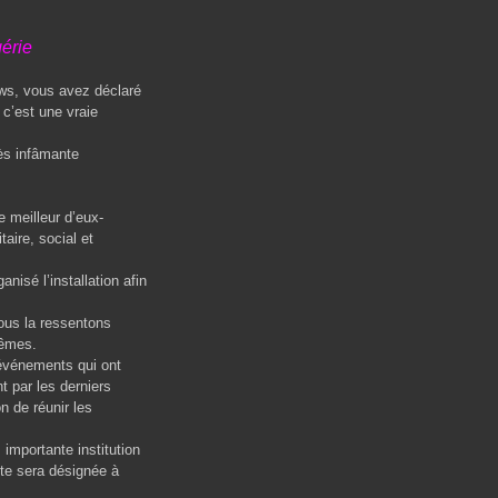
gérie
s, vous avez déclaré
 c’est une vraie
ès infâmante
e meilleur d’eux-
aire, social et
nisé l’installation afin
ous la ressentons
mêmes.
vénements qui ont
 par les derniers
n de réunir les
 importante institution
nte sera désignée à