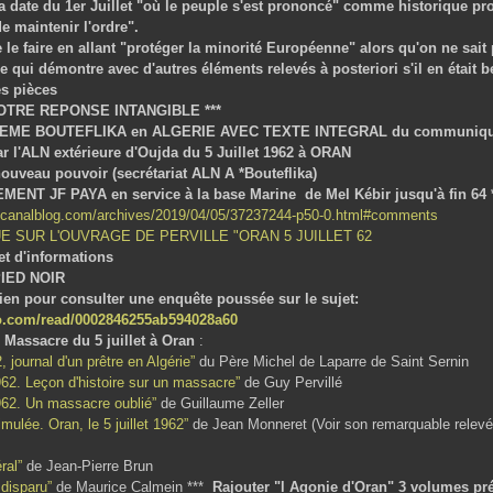
e la date du 1er Juillet "où le peuple s'est prononcé" comme historique 
e maintenir l'ordre".
 le faire en allant "protéger la minorité Européenne" alors qu'on ne sait
e qui démontre avec d'autres éléments relevés à posteriori s'il en était 
s pièces
OTRE REPONSE INTANGIBLE ***
EME BOUTEFLIKA en ALGERIE AVEC TEXTE INTEGRAL du communiqué o
r l'ALN extérieure d'Oujda du 5 Juillet 1962 à ORAN
nouveau pouvoir (secrétariat ALN A *Bouteflika)
ENT JF PAYA en service à la base Marine de Mel Kébir jusqu'à fin 64 
n.canalblog.com/archives/2019/04/05/37237244-p50-0.html#comments
E SUR L'OUVRAGE DE PERVILLE "ORAN 5 JUILLET 62
et d'informations
PIED NOIR
lien pour consulter une enquête poussée sur le sujet:
meo.com/read/0002846255ab594028a60
e
Massacre du 5 juillet à Oran
:
 journal d'un prêtre en Algérie”
du Père Michel de Laparre de Saint Sernin
1962. Leçon d'histoire sur un massacre”
de Guy Pervillé
1962. Un massacre oublié”
de Guillaume Zeller
imulée. Oran, le 5 juillet 1962”
de Jean Monneret (Voir son remarquable relevé
ral”
de Jean-Pierre Brun
 disparu”
de Maurice Calmein ***
Rajouter "l Agonie d'Oran" 3 volumes pr