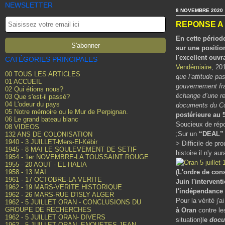
NEWSLETTER
8 NOVEMBRE 2020
REPONSE A 
En cette périod
sur une position
l'excellent ouvr
CATÉGORIES PRINCIPALES
Vendémiaire
, 20
00 TOUS LES ARTICLES
que l’attitude pa
01 ACCUEIL
gouvernement fra
02 Qui étions nous?
échange d’une re
03 Que s'est-il passé?
04 L'odeur du pays
documents du Com
05 Notre mémoire ou le Mur de Perpignan.
postérieure au 5
06 Le grand bateau blanc
Soucieux de répon
08 VIDEOS
;Sur un
“DEAL” A
132 ANS DE COLONISATION
1940 - 3 JUILLET-Mers-El-Kébir
> Difficile de pr
1945 - 8 MAI LE SOULEVEMENT DE SETIF
histoire il n'y a
1954 - 1er NOVEMBRE-LA TOUSSAINT ROUGE
1955 - 20 AOUT - EL-HALIA
1958 - 13 MAI
(L'ordre de cons
1961 - 17 OCTOBRE-LA VERITE
Juin l'interven
1962 - 19 MARS-VERITE HISTORIQUE
l'indépendance 
1962 - 26 MARS-RUE D'ISLY ALGER
Pour la vérité j'
1962 - 5 JUILLET ORAN - CONCLUSIONS DU
GROUPE DE RECHERCHES
à Oran
contre le
1962 - 5 JUILLET ORAN- DIVERS
situation)l
e
docum
1962 - 5 JUILLET ORAN- ENQUETES JEAN-