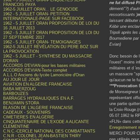
ne fut diffusé 
FRANCOIS PAYA
démenti"?) d'autr
1962-5 JUILLET ORAN... LE GENOCIDE
1962 - 5 JUILLET ORAN- PETITION
ressortissants )
m
INTERNATIONALE-PAGE SUR FACEBOOK
laissant débuter
1962 - 5 JUILLET ORAN PROPOSITION DE LOI DU
Kébir une enclav
16 JUILLET 2013
Tripoli après les
1962 - 5 JUILLET ORAN PROPOSITION DE LOI DU
27 SEPTEMBRE 2017
Boumediene par l
1962 - 5 JUILLET ORAN- TEMOIGNAGES
Evian)
1962-5 JUILLET RÉVÉLATION DU PERE BOZ SUR
LA PROVOCATION
1962 - 5 JUILLET - SYNTHESE DU MASSACRE
Donc besoin de l
D'ORAN
l'ouest" moins i
ACCORDS D'EVIAN-pour les bases militaires
militaires et d '
ACCORDS D'EVIAN-Texte complet
un massacre "spo
A.L.L.O Anciens du lycée Lamoricière d'Oran
AU JOUR LE JOUR
qu'aucun ne le fu
AVIATION EN ALGERIE FRANCAISE
*
**Provocation
E
BABA MERZOUG
de Monseigneur L
BARBOUZES
représentant off
BARRAGES HYDRAULIQUES EN A.F.
BENJAMIN STORA
une partie quitte
BLASON DE L'ALGERIE FRANCAISE
la Croix-Rouge.(n
CADEAUX - SOUVENIRS
05.07.1962 le RP
CIMETIERES EN ALGERIE
«FLN» dans cette
CINQUANTENAIRE DE L'EXODE A ALICANTE
CLEMENTINE
Enregistrement 
C.N.C.-CERCLE NATIONAL DES COMBATTANTS
MERCI POUR CE
C.N.R - COLONEL JEAN-BASTIEN THIRY
pas utilisés pour