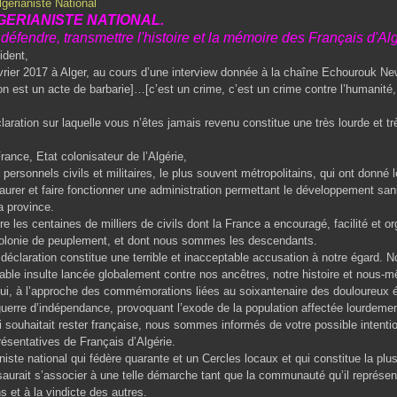
ERIANISTE NATIONAL.
défendre, transmettre l'histoire et la mémoire des Français d'Al
ident,
017 à Alger, au cours d’une interview donnée à la chaîne Echourouk New
on est un acte de barbarie]…[c’est un crime, c’est un crime contre l’humanité,
on sur laquelle vous n’êtes jamais revenu constitue une très lourde et tr
nce, Etat colonisateur de l’Algérie,
sonnels civils et militaires, le plus souvent métropolitains, qui ont donné l
urer et faire fonctionner une administration permettant le développement sanit
 province.
les centaines de milliers de civils dont la France a encouragé, facilité et orga
colonie de peuplement, et dont nous sommes les descendants.
ration constitue une terrible et inacceptable accusation à notre égard. N
ble insulte lancée globalement contre nos ancêtres, notre histoire et nous-
l’approche des commémorations liées au soixantenaire des douloureux é
erre d’indépendance, provoquant l’exode de la population affectée lourdement
 souhaitait rester française, nous sommes informés de votre possible intentio
résentatives de Français d’Algérie.
niste national qui fédère quarante et un Cercles locaux et qui constitue la plus
 saurait s’associer à une telle démarche tant que la communauté qu’il représe
s et à la vindicte des autres.