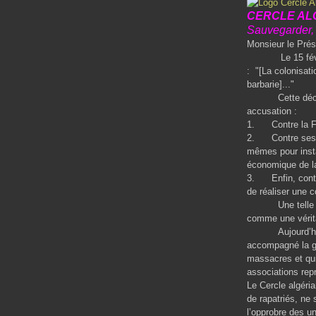
CERCLE ALG
Sauvegarder, 
Monsieur le Prés
Le 15 février 2
: "[La colonisati
barbarie]..."
Cette déclarati
accusation :
1. Contre la Fra
2. Contre ses per
mêmes pour insta
économique de la
3. Enfin, contre 
de réaliser une 
Une telle décla
comme une vérita
Aujourd’hui, à 
accompagné la gu
massacres et qui
associations rep
Le Cercle algéria
de rapatriés, ne
l’opprobre des un