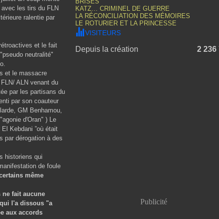
BRISÉS
avec les tirs du FLN
KATZ… CRIMINEL DE GUERRE
LA RÉCONCILIATION DES MÉMOIRES
érieure ralentie par
LE ROTURIER ET LA PRINCESSE
VISITEURS
roactives et le fait
Depuis la création
2 236
 "pseudo neutralité"
o.
es et le massacre
du FLN/ ALN venant du
ée par les partisans du
enti par son coauteur
Mallarde, GM Benhamou,
"agonie d'Oran" ) Le
 El Kebdani ”où était
ès par dérogation à des
 historiens qui
manifestation de foule
certains même
 ne fait aucune
Publicité
qui l'a dissous "a
yée aux accords