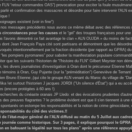
 FLN “retour commandos OAS”) provocation pour exciter la foule musulmane 
arlé et confirmation des massacres et désordre pour faire intervenir l'ALN ext
ique !
oignages existent (voir in fine°)
 nos messages précédents nous avons ce même débat avec des références rét
s circonstances pour les causes
et le “gel” des troupes françaises pour une
 l'avons démontré ce fait avantage le clan « ALN OUJDA » du moins de fact
s dont Jean François Paya cité sont partisans et démontrent que les désordr
ovoqués intentionnellement par la fraction dissidente (par rapport au GPRA) 
 “les pompiers pyromanes” pour saboter la manifestation populaire commandit
er que les suivants l'historien de "l'histoire du FLN" Gilbert Meynier non dém
les divers journalistes d'investigation à Oran dont le précurseur Etienne 
e témoins à Oran, Guy Pujante (sur la "préméditation") Geneviève de Ternant 
rien Bruno Etienne:,(qui cite le groupe ALN venant du Maroc du village de “Dar
ika !et surtout l'historien J jacques JORDI ("Un silence d'État") qui a eu acc
es (encore protégées à 60 ans !)
recherches du cinéaste oranais JP Lledo: et des évocations prudentes d'autres
s des preuves flagrantes ? le problème évident est que il s'en tiennent à une 
pontanés on estompe les responsabilités et la notion de crime génocidaire,
esponsabilités du côté des victimes.!!
e l'état-major général de l'ALN diffusé au matin du 5 Juillet aux cadres
te journée comme historique. Sur 3 pages, il explique pourquoi le GPRA 
sion en bafouant la légalité sur tous les plans" après une référence appu