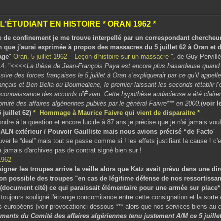
L'ÉTUDIANT EN HISTOIRE * ORAN 1962 *
e de confinement je me trouve interpellé par un correspondant chercheur
 que j'aurai exprimée à propos des massacres du 5 juillet 62 à Oran et de
age
"
Oran, 5 juillet 1962 – Leçon d'histoire sur un massacre
", de Guy Pervillé
14. "<<<<
La thèse de Jean-François Paya est encore plus hasardeuse quand i
ssive des forces françaises le 5 juillet à Oran s’expliquerait par ce qu’il appell
nçais et Ben Bella ou Boumediene, le premier laissant les seconds rétablir l’
connaissance des accords d’Évian. Cette hypothèse audacieuse a été claire
ité des affaires algériennes publiés par le général Faivre*** en 2000.
(
voir l
 juillet 62)
* Hommage à Maurice Faivre qui vient de disparaitre *
dre à la question et encore lucide à 87 ans je précise que je n'ai jamais voul
LN extérieur / Pouvoir Gaulliste mais nous avions précisé “de Facto
”
ouver le “deal” mais tout se passe comme si ! les effets justifiant la cause ! c
ura jamais d'archives pas de contrat signé bien sur !
igner les troupes arrive la veille alors que Katz avait prévu dans une di
tion possible des troupes "en cas de légitime défense de nos ressortissa
(document cité) ce qui paraissait élémentaire pour une armée sur place*
ai toujours souligné l'étrange concomitance entre cette consignation et la sorte
s européens (voir provocationci dessous *** alors que nos services biens au c
ents du Comité des affaires algériennes tenu justement A/M ce 5 juillet 