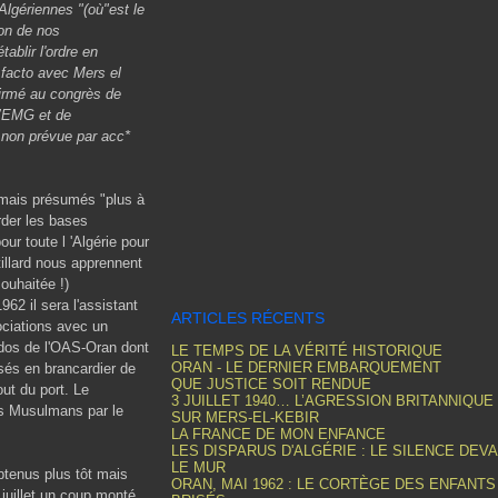
 Algériennes "(où"est le
ion de nos
tablir l'ordre en
 facto avec Mers el
irmé au congrès de
 l’EMG et de
n non prévue par acc*
 mais présumés "plus à
rder les bases
ur toute l 'Algérie pour
illard nous apprennent
ouhaitée !)
62 il sera l'assistant
ARTICLES RÉCENTS
ociations avec un
ndos de l'OAS-Oran dont
LE TEMPS DE LA VÉRITÉ HISTORIQUE
ORAN - LE DERNIER EMBARQUEMENT
isés en brancardier de
QUE JUSTICE SOIT RENDUE
ut du port. Le
3 JUILLET 1940… L’AGRESSION BRITANNIQUE
es Musulmans par le
SUR MERS-EL-KEBIR
LA FRANCE DE MON ENFANCE
LES DISPARUS D'ALGÉRIE : LE SILENCE DEV
LE MUR
nus plus tôt mais
ORAN, MAI 1962 : LE CORTÈGE DES ENFANTS
 juillet un coup monté