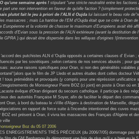
P/O qu'une semaine après !
stipulant "une stricte neutralité entre les factions
e part une non intervention en faveur de qu'elle faction ? (simplement protect
ais plutot fait le jeu à priori de l'ALN d Oujda
lui laissant le beau role de"ré
 les massacres ; mais La hantise de l’EM d’Oujda était que se crée à Oran de
e Européenne et la volonté de chasser le maximum d’Européens avait été aff
 accords d’Evian sous la pression de l’ALN extérieure (avant la destitution de
e GPRA ).qui devait étre dispersée dans les willayas d'origines !(interventio
 'accord des putchistes ALN d 'Oujda opposés a certaines clauses d’ Evian ;
nfluencés par les soviétiques ;selon certains de nos services abusés ; pour ga
essais: aucune raisons spécifiques pour Oran, si non des généralités valables po
ntané"(alors que le film de JP Lledo et autres études dont celles docteur Vét
t ! tous prémédités et provoqués (y compris pour une répréssion unificatrice s
nregistrements de Monseigneur Pierre BOZ (ci joint) en poste à Oran où en 19
acaste évêque d'Oran dirigeant du secours catholique. il participe à des nég
icieux des autorités Française M Soyer, afin de faciliter le départ des comma
ront Oran, à bord du bateau le «Ville d'Alger» à destination de Marseille, dégu
égociations en rapport de force suite à l'incendie intentionnel des cuves mazo
 BOZ est présent à Oran, il vivra les massacres des Français d'Algérie et d
 ville
monseigneur Boz du 05 07 2006
S ENREGISTREMENTS TRÈS PRÉCIEUX (du 2006/7/05) dommage pas obte
 le film de GM Benhamou ils démontrent une fois de plus qu'il y a bien eu le 5